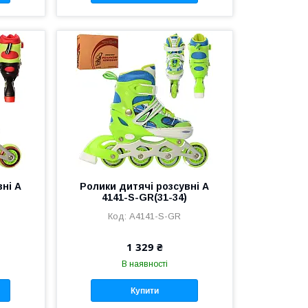
вні A
Ролики дитячі розсувні A
4141-S-GR(31-34)
A4141-S-GR
1 329 ₴
В наявності
Купити