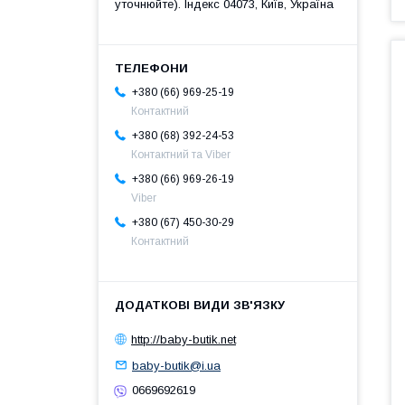
уточнюйте). Індекс 04073, Київ, Україна
+380 (66) 969-25-19
Контактний
+380 (68) 392-24-53
Контактний та Viber
+380 (66) 969-26-19
Viber
+380 (67) 450-30-29
Контактний
http://baby-butik.net
baby-butik@i.ua
0669692619