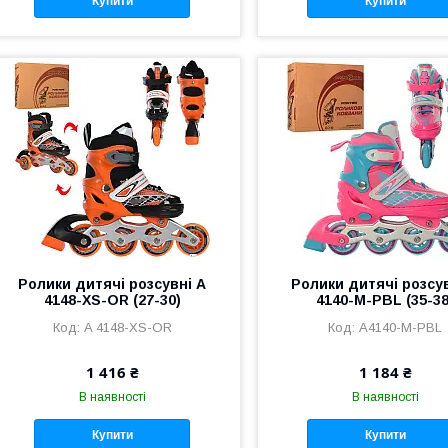
Купити
Купити
Ролики дитячі розсувні A
Ролики дитячі розсу
4148-XS-OR (27-30)
4140-M-PBL (35-38
A 4148-XS-OR
A4140-M-PBL
1 416 ₴
1 184 ₴
В наявності
В наявності
Купити
Купити