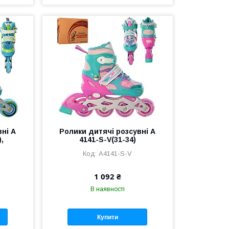
вні A
Ролики дитячі розсувні A
,
4141-S-V(31-34)
A4141-S-V
1 092 ₴
В наявності
Купити