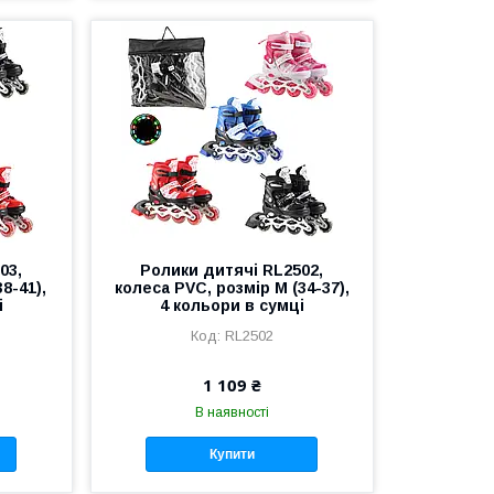
03,
Ролики дитячі RL2502,
8-41),
колеса PVC, розмір M (34-37),
і
4 кольори в сумці
RL2502
1 109 ₴
В наявності
Купити