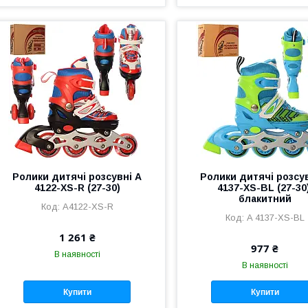
Ролики дитячі розсувні A
Ролики дитячі розсу
4122-XS-R (27-30)
4137-XS-BL (27-30)
блакитний
A4122-XS-R
A 4137-XS-BL
1 261 ₴
977 ₴
В наявності
В наявності
Купити
Купити