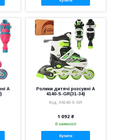
Купити
вні A
Ролики дитячі розсувні A
)
4140-S-GR(31-34)
A4140-S-GR
1 092 ₴
В наявності
Купити