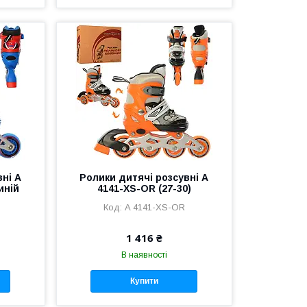
вні A
Ролики дитячі розсувні A
иній
4141-XS-OR (27-30)
A 4141-XS-OR
1 416 ₴
В наявності
Купити