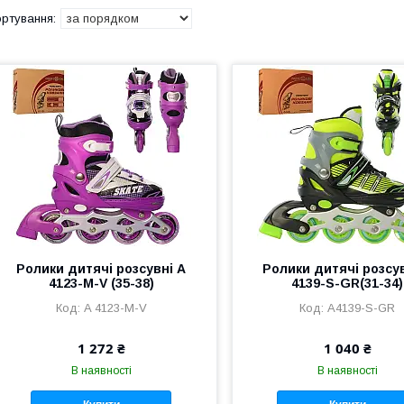
Ролики дитячі розсувні A
Ролики дитячі розсу
4123-M-V (35-38)
4139-S-GR(31-34)
A 4123-M-V
A4139-S-GR
1 272 ₴
1 040 ₴
В наявності
В наявності