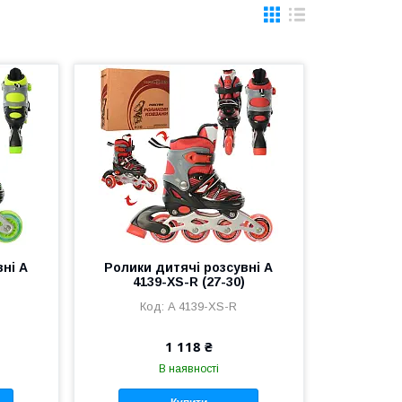
вні A
Ролики дитячі розсувні A
4139-XS-R (27-30)
A 4139-XS-R
1 118 ₴
В наявності