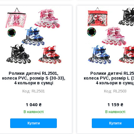
Ролики дитячі RL2501,
Ролики дитячі RL25
колеса PVC, розмір S (30-33),
колеса PVC, розмір L (3
4 кольори в сумці
4 кольори в сумц
RL2501
RL2503
1 040 ₴
1 159 ₴
В наявності
В наявності
Купити
Купити