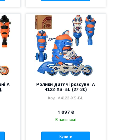
вні A
Ролики дитячі розсувні A
),
4122-XS-BL (27-30)
A4122-XS-BL
1 097 ₴
В наявності
Купити