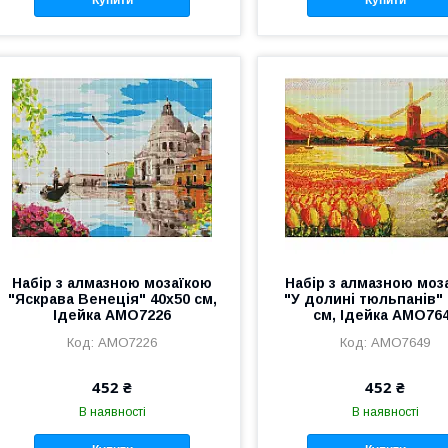
Купити
Купити
Набір з алмазною мозаїкою
Набір з алмазною моз
"Яскрава Венеція" 40х50 см,
"У долині тюльпанів" 
Ідейка AMO7226
см, Ідейка AMO76
AMO7226
AMO7649
452 ₴
452 ₴
В наявності
В наявності