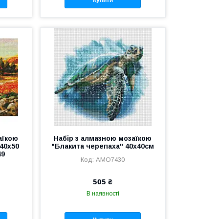
Купити
аїкою
Набір з алмазною мозаїкою
40х50
"Блакита черепаха" 40х40см
49
AMO7430
505 ₴
В наявності