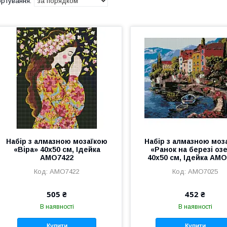
Набір з алмазною мозаїкою
Набір з алмазною моз
«Віра» 40х50 см, Ідейка
«Ранок на березі оз
AMO7422
40х50 см, Ідейка AM
AMO7422
AMO7025
505 ₴
452 ₴
В наявності
В наявності
Купити
Купити