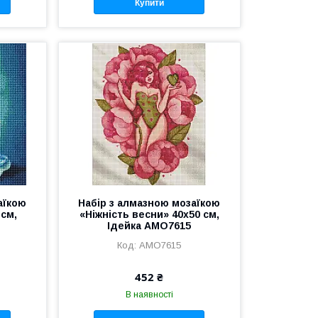
Купити
аїкою
Набір з алмазною мозаїкою
 см,
«Ніжність весни» 40х50 см,
Ідейка AMO7615
AMO7615
452 ₴
В наявності