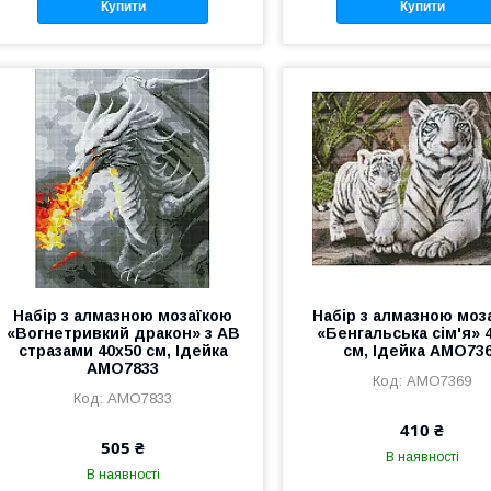
Купити
Купити
Набір з алмазною мозаїкою
Набір з алмазною моз
«Вогнетривкий дракон» з АВ
«Бенгальська сім'я» 
стразами 40х50 см, Ідейка
см, Ідейка AMO73
AMO7833
AMO7369
AMO7833
410 ₴
505 ₴
В наявності
В наявності