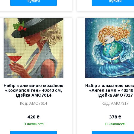
Купити
Купити
Набір з алмазною мозаїкою
Набір з алмазною моз
«Космополітен» 40х40 см,
«Ангел землі» 40х40
Ідейка AMO7614
Ідейка AMO7317
AMO7614
AMO7317
420 ₴
378 ₴
В наявності
В наявності