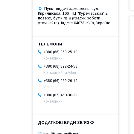
Пункт видачі замовлень: вул.
Кирилівська, 166, ТЦ "Куренівський" 2
поверх, бутік № 8 (графік роботи
уточнюйте). Індекс 04073, Київ, Україна
+380 (66) 969-25-19
Контактний
+380 (68) 392-24-53
Контактний та Viber
+380 (66) 969-26-19
Viber
+380 (67) 450-30-29
Контактний
http://baby-butik.net