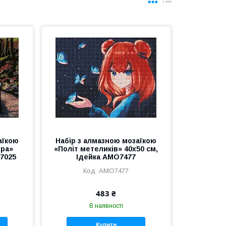
аїкою
Набір з алмазною мозаїкою
ера»
«Політ метеликів» 40х50 см,
O7025
Ідейка AMO7477
AMO7477
483 ₴
В наявності
Купити