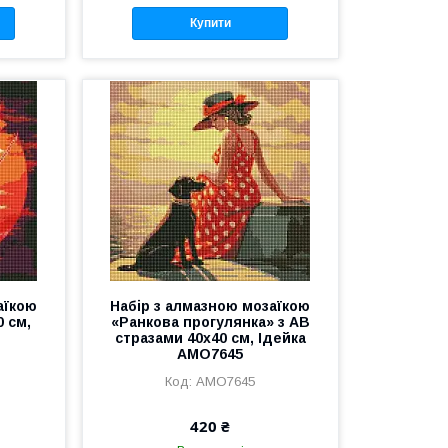
Купити
аїкою
Набір з алмазною мозаїкою
0 см,
«Ранкова прогулянка» з АВ
стразами 40х40 см, Ідейка
AMO7645
AMO7645
420 ₴