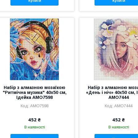
Купити
Купити
Набір з алмазною мозаїкою
Набір з алмазною моз
"Ритмічна музика" 40х50 см,
«День і ніч» 40х50 см, 
Ідейка AMO7598
AMO7444
AMO7598
AMO7444
452 ₴
452 ₴
В наявності
В наявності