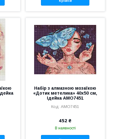
Купити
аїкою
Набір з алмазною мозаїкою
Ідейка
«Дотик метелика» 40х50 см,
Ідейка AMO7451
AMO7451
452 ₴
В наявності