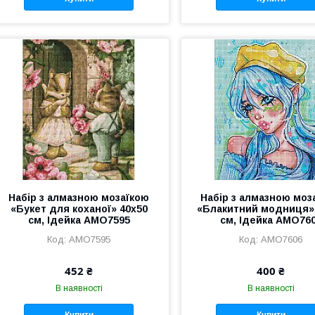
Набір з алмазною мозаїкою
Набір з алмазною моз
«Букет для коханої» 40х50
«Блакитний модниця»
см, Ідейка AMO7595
см, Ідейка AMO76
AMO7595
AMO7606
452 ₴
400 ₴
В наявності
В наявності