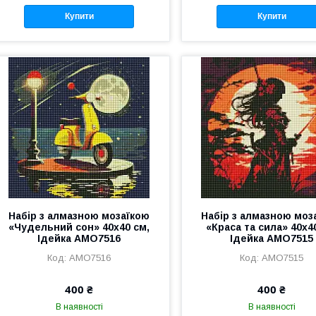
Купити
Купити
Набір з алмазною мозаїкою
Набір з алмазною моз
«Чудельний сон» 40х40 см,
«Краса та сила» 40х4
Ідейка AMO7516
Ідейка AMO7515
AMO7516
AMO7515
400 ₴
400 ₴
В наявності
В наявності