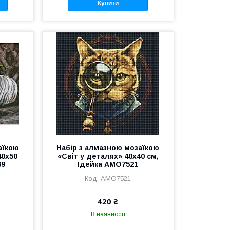
Купити
аїкою
Набір з алмазною мозаїкою
40х50
«Світ у деталях» 40х40 см,
69
Ідейка AMO7521
AMO7521
420 ₴
В наявності