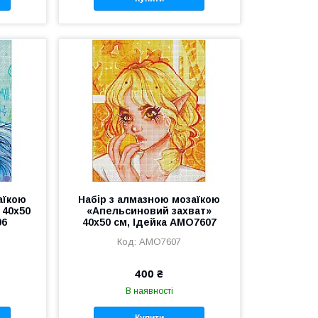
аїкою
Набір з алмазною мозаїкою
 40х50
«Апельсиновий захват»
06
40х50 см, Ідейка AMO7607
AMO7607
400 ₴
В наявності