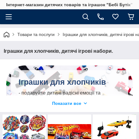
Інтернет-магазин дитячих товарів та іграшок "Бебі Бутік"
Товари та послуги
Іграшки для хлопчиків, дитячі ігрові 
Іграшки для хлопчиків, дитячі ігрові набори.
Іграшки для хлопчиків
- подаруйте дитині радісні емоції та
можливість захопливо проводити своє
Показати все
дозвілля! Пропонуємо великий асортимент
– понад 5000 іграшок, за приємними
цінами.