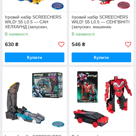
Ігровий набір SCREECHERS
Ігровий набір SCREECHERS
WILD! S5 L0.5 — САН
WILD! S5 L0.5 — СЕНГВІНІТІ
ХЕЛХАУНД (запускач,
(запускач, машинка-
Потрібна допомога? Телефонуйте!
машинка-трансформер)
трансформер) EU686101B
В наявності
В наявності
EU686104B
630
546
₴
₴
Купити
Купити