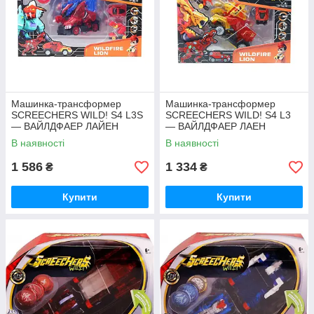
ІГРАШКОВИЙ ТРАНСПОРТ
Машинки, поїзди, літаки, кораблі, катери – понад
700 позицій в асортименті.
Дізнатися більше
Машинка-трансформер
Машинка-трансформер
SCREECHERS WILD! S4 L3S
SCREECHERS WILD! S4 L3
— ВАЙЛДФАЕР ЛАЙЕН
— ВАЙЛДФАЕР ЛАЕН
ПРЕМІУМ
В наявності
В наявності
1 586
1 334
₴
₴
Купити
Купити