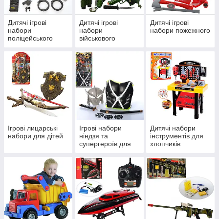
Дитячі ігрові
Дитячі ігрові
Дитячі ігрові
набори
набори
набори пожежного
поліцейського
військового
Ігрові лицарські
Ігрові набори
Дитячі набори
набори для дітей
ніндзя та
інструментів для
супергероїв для
хлопчиків
МЕТАЛЕВІ МАШИНКИ
дітей
Автомоделі Kinsmart, Автосвіт, Технопарк. Великий
асортимент моделей – в асортименті понад 1000
позицій.
Дізнатися більше