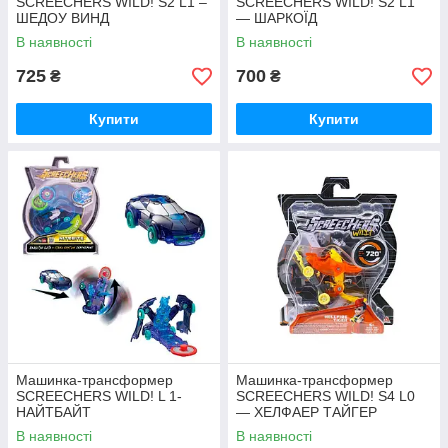
SCREECHERS WILD! S2 L1 –
SCREECHERS WILD! S2 L1
ШЕДОУ ВИНД
— ШАРКОЇД
В наявності
В наявності
РАДІОКЕРОВАНИЙ ТРАНСПОРТ
725
700
₴
₴
Іграшковий транспорт на радіокеруванні, понад 400
Купити
Купити
позицій – автомоделі, машини, вертольоти,
квадрокоптери, катери.
Дізнатися більше
Чому варто купити іграшки для
хлопців в онлайн-магазині «Baby
Butik»
Машинка-трансформер
Машинка-трансформер
SCREECHERS WILD! L 1-
SCREECHERS WILD! S4 L0
НАЙТБАЙТ
— ХЕЛФАЕР ТАЙГЕР
В наявності
В наявності