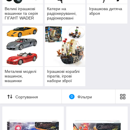
Великі іграшкові
Катери на
Іграшкова дитяча
машинки та серія
радіокеруванні,
зброя
ГІГАНТ WADER
радіокеровані
моделі
Металеві моделі
Іграшкові кораблі
машинок,
піратів, ігрові
машинки
набори зброї
автомоделі
піратів
Кінсмарт
(KINSMART,
Сортування
0
Фільтри
АВТОСВІТ,
Технопарк)