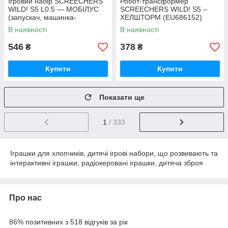
Ігровий набір SCREECHERS
Робот-трансформер
WILD! S5 L0.5 — МОБІЛУС
SCREECHERS WILD! S5 –
(запускач, машинка-
ХЕЛШТОРМ (EU686152)
трансформер) EU686102B
В наявності
В наявності
546
378
₴
₴
Купити
Купити
Показати ще
1
/ 333
Іграшки для хлопчиків, дитячі ігрові набори, що розвивають та
інтерактивні іграшки, радіокеровані іграшки, дитяча зброя
Про нас
86% позитивних з 518 відгуків за рік