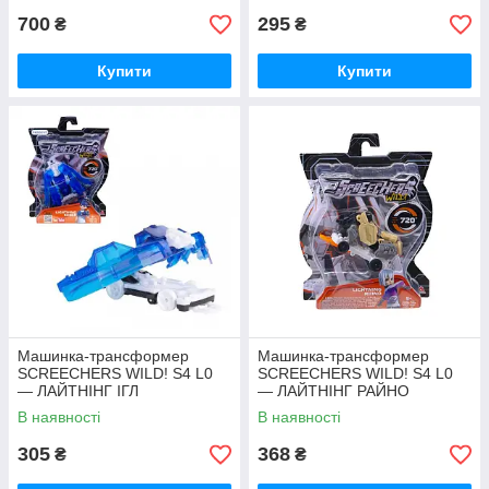
700
295
₴
₴
Купити
Купити
ВЕЛИКИЙ АСОРТИМЕНТ
У каталозі представлені іграшки для хлопчиків у
великій різноманітності – понад 5000 товарних
позицій. У нас можна купити всілякий дитячий
транспорт, автомоделі, роботи-трансформери, а
також
ігри та розваги, настільні ігри, хокей,
футбол, більярд, пінбол
Машинка-трансформер
Машинка-трансформер
SCREECHERS WILD! S4 L0
SCREECHERS WILD! S4 L0
— ЛАЙТНІНГ ІГЛ
— ЛАЙТНІНГ РАЙНО
В наявності
В наявності
305
368
₴
₴
ЦІНА БЕЗ ПЕРЕПЛАТ