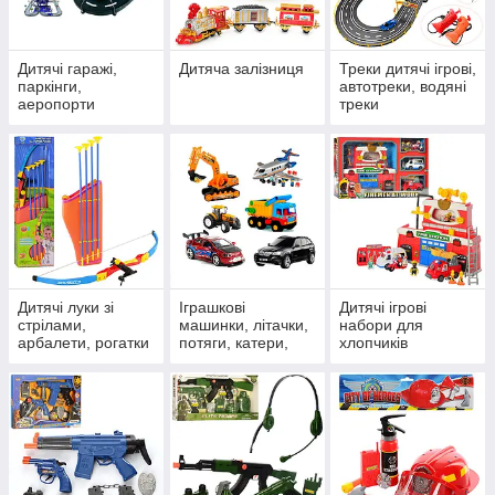
Дитячі гаражі,
Дитяча залізниця
Треки дитячі ігрові,
паркінги,
автотреки, водяні
аеропорти
треки
ДИТЯЧА ЗБРОЯ
Іграшкові пістолети, автомати, водна зброя, мечі –
асортимент понад 650 моделей.
Дізнатися більше
Дитячі луки зі
Іграшкові
Дитячі ігрові
стрілами,
машинки, літачки,
набори для
арбалети, рогатки
потяги, катери,
хлопчиків
кораблі