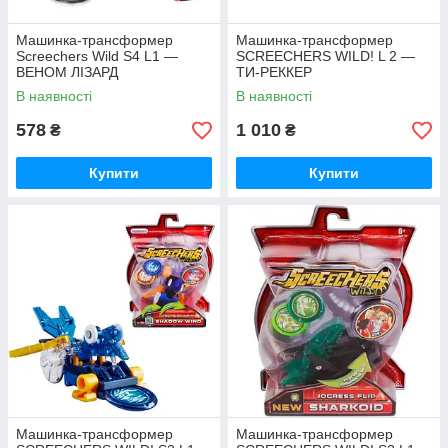
Машинка-трансформер
Машинка-трансформер
Screechers Wild S4 L1 —
SCREECHERS WILD! L 2 —
ВЕНОМ ЛІЗАРД
ТИ-РЕККЕР
В наявності
В наявності
578
1 010
₴
₴
Купити
Купити
РОБОТИ, ТРАНСФОРМЕРИ
Інтерактивні фігурки, роботи, трансформери, моделі
на радіокеруванні – понад 300 моделей на вибір.
Дізнатися більше
Машинка-трансформер
Машинка-трансформер