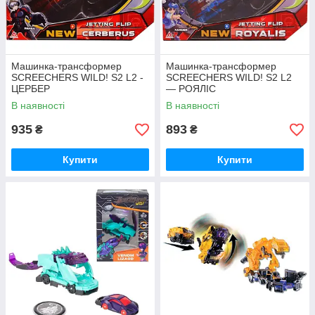
Машинка-трансформер
Машинка-трансформер
SCREECHERS WILD! S2 L2 -
SCREECHERS WILD! S2 L2
ЦЕРБЕР
— РОЯЛІС
В наявності
В наявності
ТРЕКИ ІГРОВІ
935
893
₴
₴
Автотреки на дистанційному управлінні, водні,
дитячі ігрові треки, паркінги, гаражі, аеропорти.
Купити
Купити
Дізнатися більше