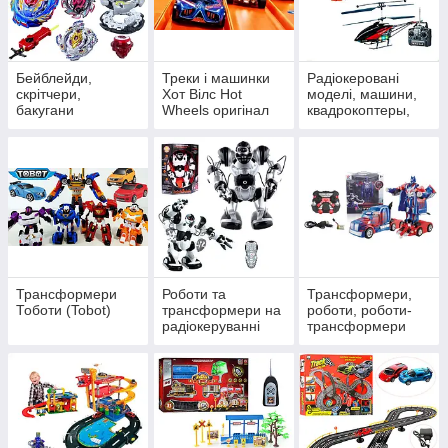
Перейти до каталогу
Бейблейди,
Треки і машинки
Радіокеровані
скрітчери,
Хот Вілс Hot
моделі, машини,
бакугани
Wheels оригінал
квадрокоптеры,
Дитячі іграшки для хлопчиків, які
гелікоптери,
мають великий попит
катери
Трансформери
Роботи та
Трансформери,
Тоботи (Tobot)
трансформери на
роботи, роботи-
радіокеруванні
трансформери