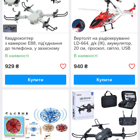
Квадрокоптер
Вертоліт на радіокеруванні
з камерою E88, під'єднання
LD-664, д/к (ІК), акумулятор,
до телефона, у захисному
20 см, гіроскоп, світло, USB
чохлі, з подвійними HD-
зарядний
В наявності
В наявності
камерами
929
940
₴
₴
Купити
Купити