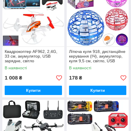
Квадрокоптер AF962, 2,4G,
Літюча куля 918, дистанційне
33 см, акумулятор, USB
керування (ІЧ), акумулятор,
зарядне, світло
куля 9,5 см, світло, USB
зарядна
В наявності
В наявності
1 008
178
₴
₴
Купити
Купити