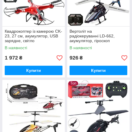
Квадрокоптер із камерою CK-
Вертоліт на
23, 27 см, акумулятор, USB
радіокеруванні LD-662,
зарядне, світло
акумулятор, гіроскоп
В наявності
В наявності
1 972
926
₴
₴
Купити
Купити
Топ