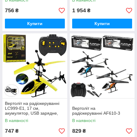
В наявності
В наявності
756
1 954
₴
₴
Купити
Купити
Вертоліт на радіокеруванні
LC999-E1, 17 см,
Вертоліт на
акумулятор, USB зарядне,
радіокеруванні AF610-3
світло
В наявності
В наявності
747
829
₴
₴