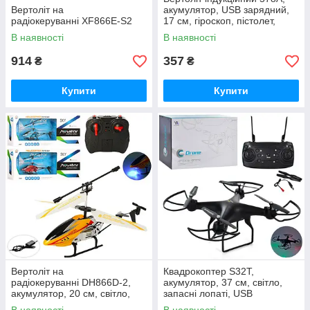
Вертоліт на
акумулятор, USB зарядний,
радіокеруванні XF866E-S2
17 см, гіроскоп, пістолет,
світло
В наявності
В наявності
914
357
₴
₴
Купити
Купити
Вертоліт на
Квадрокоптер S32T,
радіокеруванні DH866D-2,
акумулятор, 37 см, світло,
акумулятор, 20 см, світло,
запасні лопаті, USB
гіроскоп, 3 канали
зарядний, у валізі