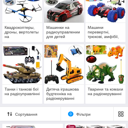
Квадрокоптеры,
Машинки на
Машини
дроны, вертолеты
радиоуправлении
перевертні,
на
для детей
трюкові, амфібії,
радиоуправлении
антигравітаційні,
дрифтовые
Танки і танкові бої
Дитяча іграшкова
Тварини та комахи
на радіоуправлінні
будтехніка на
на радіокеруванні
радіокеруванні
(екскаватори,
бульдозери,
крани)
Сортування
0
Фільтри
Топ