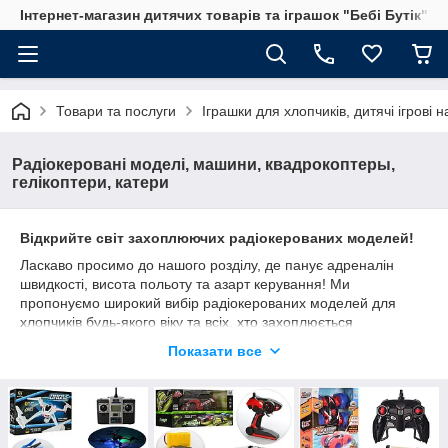
Інтернет-магазин дитячих товарів та іграшок "Бебі Бутік"
Товари та послуги
Іграшки для хлопчиків, дитячі ігрові 
Радіокеровані моделі, машини, квадрокоптеры,
гелікоптери, катери
Відкрийте світ захоплюючих радіокерованих моделей!
Ласкаво просимо до нашого розділу, де панує адреналін
швидкості, висота польоту та азарт керування! Ми
пропонуємо широкий вибір радіокерованих моделей для
хлопчиків будь-якого віку та всіх, хто захоплюється
технологічними іграшками. Тут ви знайдете ідеальний
Показати все
подарунок, що подарує незабутні емоції та години
захопливої гри як вдома, так і на відкритому повітрі.