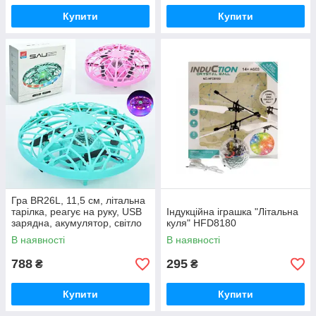
Купити
Купити
Гра BR26L, 11,5 см, літальна
тарілка, реагує на руку, USB
Індукційна іграшка "Літальна
зарядна, акумулятор, світло
куля" HFD8180
В наявності
В наявності
788
295
₴
₴
Купити
Купити