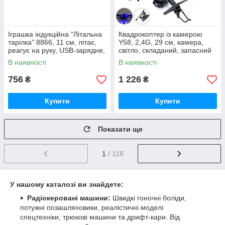
Іграшка індукційна "Літальна
Квадрокоптер із камерою
тарілка" 8866, 11 см, літає,
Y58, 2,4G, 29 см, камера,
реагує на руку, USB-зарядне,
світло, складаний, запасний
світло, 3 кольори
лопаті
В наявності
В наявності
756
1 226
₴
₴
Купити
Купити
Показати ще
1
/ 118
У нашому каталозі ви знайдете:
Радіокеровані машини:
Швидкі гоночні боліди,
потужні позашляховики, реалістичні моделі
спецтехніки, трюкові машини та дрифт-кари. Від