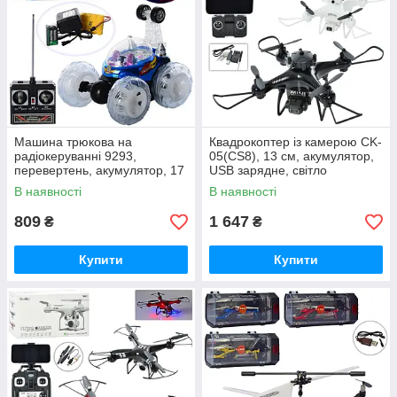
Машина трюкова на
Квадрокоптер із камерою CK-
радіокеруванні 9293,
05(CS8), 13 см, акумулятор,
перевертень, акумулятор, 17
USB зарядне, світло
см, світло
В наявності
В наявності
809
1 647
₴
₴
Купити
Купити