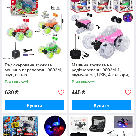
Радіокерована трюкова
Машина трюкова на
машина перевертиш 9802M,
радіокеруванні 9802M-1,
звук, світло
акумулятор, USB, 4 кольори,
музика, світло
В наявності
В наявності
630
445
₴
₴
Купити
Купити