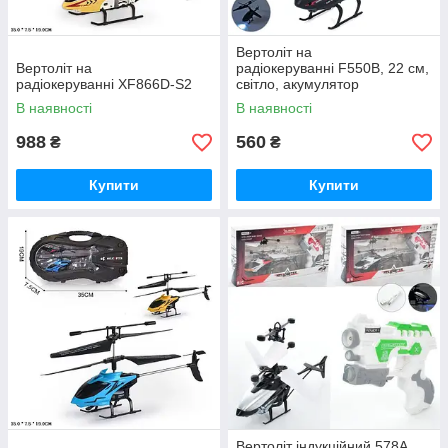
Вертоліт на
Вертоліт на
радіокеруванні F550B, 22 см,
радіокеруванні XF866D-S2
світло, акумулятор
В наявності
В наявності
988
560
₴
₴
Купити
Купити
Вертоліт індукційний 578A,