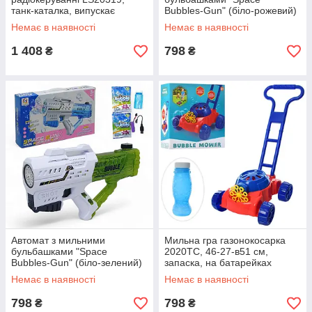
танк-каталка, випускає
Bubbles-Gun" (біло-рожевий)
бульбашки, світло,
(777-31A)
Немає в наявності
Немає в наявності
акумулятор
1 408
798
₴
₴
Автомат з мильними
Мильна гра газонокосарка
бульбашками "Space
2020TC, 46-27-в51 см,
Bubbles-Gun" (біло-зелений)
запаска, на батарейках
(777-31A)
Немає в наявності
Немає в наявності
798
798
₴
₴