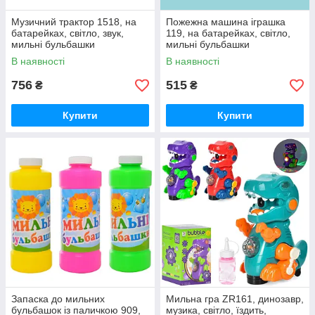
Музичний трактор 1518, на
Пожежна машина іграшка
батарейках, світло, звук,
119, на батарейках, світло,
мильні бульбашки
мильні бульбашки
В наявності
В наявності
756
515
₴
₴
Купити
Купити
Запаска до мильних
Мильна гра ZR161, динозавр,
бульбашок із паличкою 909,
музика, світло, їздить,