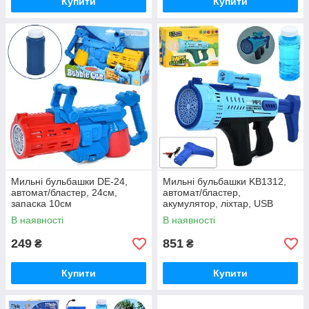
Купити
Купити
Мильні бульбашки DE-24,
Мильні бульбашки KB1312,
автомат/бластер, 24см,
автомат/бластер,
запаска 10см
акумулятор, ліхтар, USB
зарядна, запаска 10,5 см
В наявності
В наявності
249
851
₴
₴
Купити
Купити