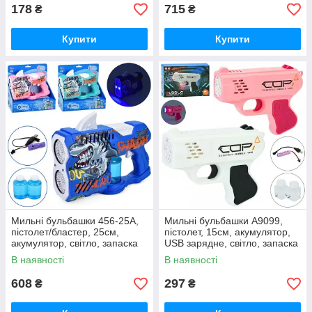
178
715
₴
₴
Купити
Купити
Мильні бульбашки 456-25A,
Мильні бульбашки A9099,
пістолет/бластер, 25см,
пістолет, 15см, акумулятор,
акумулятор, світло, запаска
USB зарядне, світло, запаска
8,5см 2шт
В наявності
В наявності
608
297
₴
₴