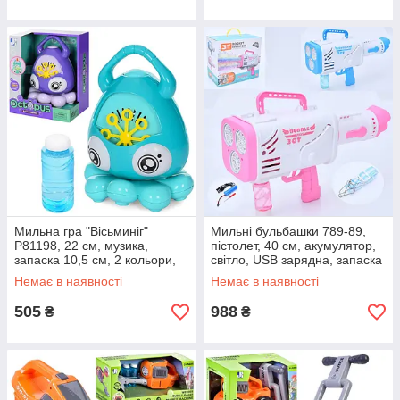
Мильна гра "Вісьминіг"
Мильні бульбашки 789-89,
P81198, 22 см, музика,
пістолет, 40 см, акумулятор,
запаска 10,5 см, 2 кольори,
світло, USB зарядна, запаска
на батарейках
2 шт. 7,5 см
Немає в наявності
Немає в наявності
505
988
₴
₴