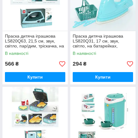
Праска дитяча іграшкова
Праска дитяча іграшкова
LS820Q63, 21,5 см, звук,
LS820Q31, 17 см, звук,
світло, пар/дим, тріскачка, на
світло, на батарейках,
батарейках
бризкає водою, кошик
В наявності
В наявності
566
294
₴
₴
Купити
Купити