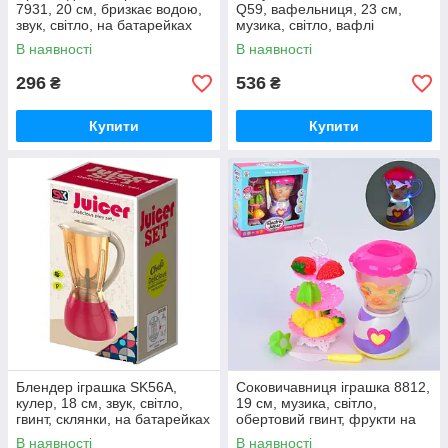
7931, 20 см, бризкає водою,
Q59, вафельниця, 23 см,
звук, світло, на батарейках
музика, світло, вафлі
В наявності
В наявності
296
536
₴
₴
Купити
Купити
Блендер іграшка SK56A,
Соковичавниця іграшка 8812,
кулер, 18 см, звук, світло,
19 см, музика, світло,
гвинт, склянки, на батарейках
обертовий гвинт, фрукти на
липучці, фруктовниця, ніж
В наявності
В наявності