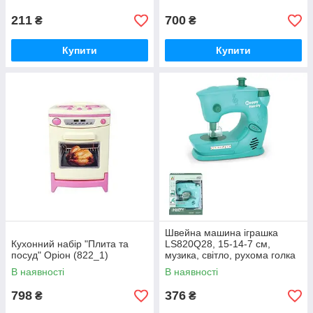
211
700
₴
₴
Купити
Купити
Швейна машина іграшка
Кухонний набір "Плита та
LS820Q28, 15-14-7 см,
посуд" Оріон (822_1)
музика, світло, рухома голка
В наявності
В наявності
798
376
₴
₴