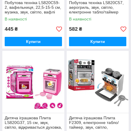
Побутова техніка LS820C59-
Побутова техніка LS820C57,
2, вафельниця, 22,5-15-5 см,
аерогриль, звук, світло,
музика, звук, світло, вафлі
електронне табло/таймер
В наявності
В наявності
445
582
₴
₴
Купити
Купити
Дитяча іграшкова Плита
Дитяча іграшкова Плита
LS820G37, 15 см, звук,
F2309, електронне табло/
світло, відкривається духовка,
таймер, звук, світло,