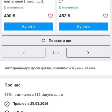
навчальний (транспорт),
17
музика-звук (укр), 5 пісень,
В наявності
В наявності
вірші
400
452
₴
₴
Купити
Купити
Показати ще
1
/ 4
Автотренажери ігрові дитячі, розвиваючі музичні керма
Про нас
86% позитивних з 519 відгуків за рік
Працює з 25.03.2016