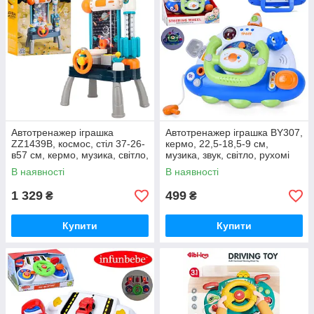
Автотренажер іграшка
Автотренажер іграшка BY307,
ZZ1439B, космос, стіл 37-26-
кермо, 22,5-18,5-9 см,
в57 см, кермо, музика, світло,
музика, звук, світло, рухомі
рухомі деталі, кульки
деталі, 2 режими гучності
В наявності
В наявності
1 329
499
₴
₴
Купити
Купити