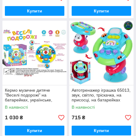
Купити
Купити
Кермо музичне дитяче
Автотренажер іграшка 65013,
"Веселі подорожі" на
звук, світло, тріскачка, на
батарейках, українське,
присосці, на батарейках
світло
В наявності
В наявності
1 030
715
₴
₴
Купити
Купити