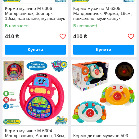
Кермо музичне M 6306
Кермо музичне M 6305
Мандрівничок, Зоопарк,
Мандрівничок, Ферма, 18см,
18см, навчальне, музика-звук
навчальне, музика-звук
(українська), 5 пісень, вірші
(українська), 5 пісень, вірші
В наявності
В наявності
410
410
₴
₴
Купити
Купити
Кермо музичне M 6304
Мандрівничок, Автосвіт, 18см,
Кермо дитяче музичне 503-