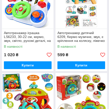
Автотренажер іграшка
Автотренажер дитячий
LS6233, 30-22 см, кермо,
6209, Кермо музичне, звук, є
звук, світло, рухомі деталі, на
кріплення на коляску, ліжечко
батарейках
В наявності
В наявності
1 020
599
₴
₴
Купити
Купити