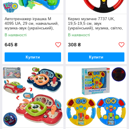
Автотренажер іграшка M
Кермо музичне 7737 UK,
4095 UA, 29 см, навчальний,
19,5-19,5 см, звук
музика-звук (український),
(український), музика, світло,
світло
правила світлофора
В наявності
В наявності
645
308
₴
₴
Купити
Купити