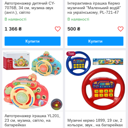
Автотренажер дитячий CY-
Інтерактивна іграшка Кермо
7076B, 34 см, музика-звук
музичний "Маленький водій"
(англ.), світло
на українському, PL-721-47
В наявності
В наявності
1 366
500
₴
₴
Купити
Купити
Топ
Автотренажер іграшка YL201,
23 см, музика, світло, на
Музичні кермо 1899, 19 см, 2
батарейках
кольори, звук., на батарейках