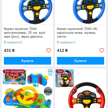
Кермо музичне 7044
Кермо музичний 7044 UK,
автотренажер, 25 см, муз/
українська мова, музика,
звук (рос), звуки двигуна,
світло
світло
В наявності
В наявності
431
412
₴
₴
Купити
Купити
Топ продажів
Топ