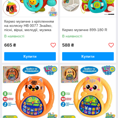
Кермо музичне з кріпленням
на коляску HB 0077 Знайко,
пісні, вірші, мелодії, музика
Кермо музичне 899-180 R
(укр.), світло
В наявності
В наявності
665
588
₴
₴
Купити
Купити