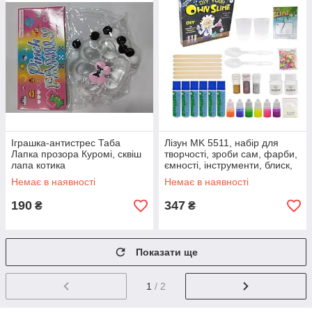
Іграшка-антистрес Таба
Лізун MK 5511, набір для
Лапка прозора Куромі, сквіш
творчості, зроби сам, фарби,
лапа котика
ємності, інструменти, блиск,
клей
Немає в наявності
Немає в наявності
190
347
₴
₴
Показати ще
1
/ 2