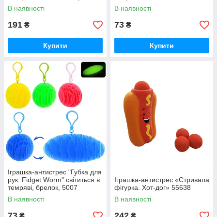
В наявності
В наявності
191
73
₴
₴
Купити
Купити
Іграшка-антистрес "Губка для
рук: Fidget Worm" світиться в
Іграшка-антистрес «Стривала
темряві, брелок, 5007
фігурка. Хот-дог» 55638
В наявності
В наявності
73
242
₴
₴