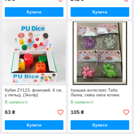
Купити
Купити
Кубик ZY123, фомовий, 6 см,
Іграшка-антистрес Таба
у ляльці, (3колір)
Лапка, сквіш лапа котика
В наявності
В наявності
63
105
₴
₴
Купити
Купити