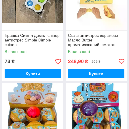
Іграшка Симпл Димпл спінер
Сквіш антистрес вершкове
антистрес Simple Dimple
Масло Butter
спінер
ароматизований шматок
масла
В наявності
В наявності
73
248,90
₴
₴
262 ₴
Купити
Купити