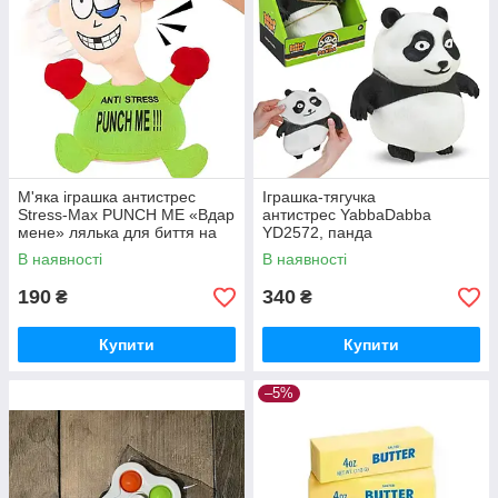
М'яка іграшка антистрес
Іграшка-тягучка
Stress-Max PUNCH ME «Вдар
антистрес YabbaDabba
мене» лялька для биття на
YD2572, панда
присосках зі звуковими
В наявності
В наявності
ефектами
190
340
₴
₴
Купити
Купити
–5%