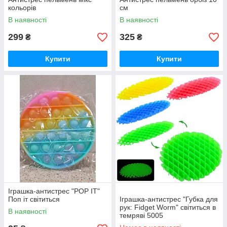
кольорів
см
В наявності
В наявності
299
325
₴
₴
Купити
Купити
Іграшка-антистрес "POP IT"
Поп іт світиться
Іграшка-антистрес "Губка для
рук: Fidget Worm" світиться в
В наявності
темряві 5005