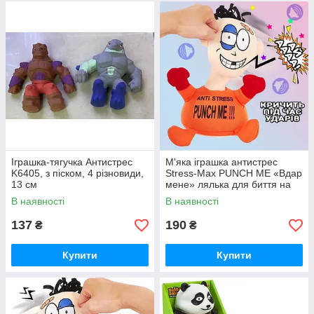
Іграшка-тягучка Антистрес
М'яка іграшка антистрес
K6405, з піском, 4 різновиди,
Stress-Max PUNCH ME «Вдар
13 см
мене» лялька для биття на
присосках зі звуковими
В наявності
В наявності
ефектами
137
190
₴
₴
Купити
Купити