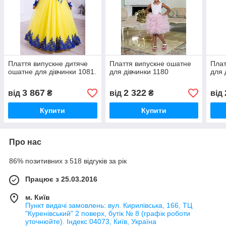
Плаття випускне дитяче
Плаття випускне ошатне
Плат
ошатне для дівчинки 1081.
для дівчинки 1180
для 
3 867
2 322
від
₴
від
₴
від
Купити
Купити
Про нас
86% позитивних з 518 відгуків за рік
Працює з 25.03.2016
м. Київ
Пункт видачі замовлень: вул. Кирилівська, 166, ТЦ
"Куренівський" 2 поверх, бутік № 8 (графік роботи
уточнюйте). Індекс 04073, Київ, Україна