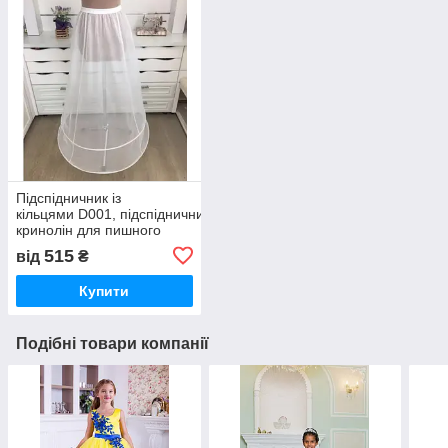
Підспідничник із
кільцями D001, підспідничник
кринолін для пишного
плаття
515
від
₴
Купити
Подібні товари компанії