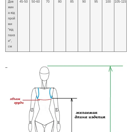
Дов
45-50
50-60
70
80
85
90
95
100
105-115
жин
а від
прой
ми
"від
пахв
и",
см