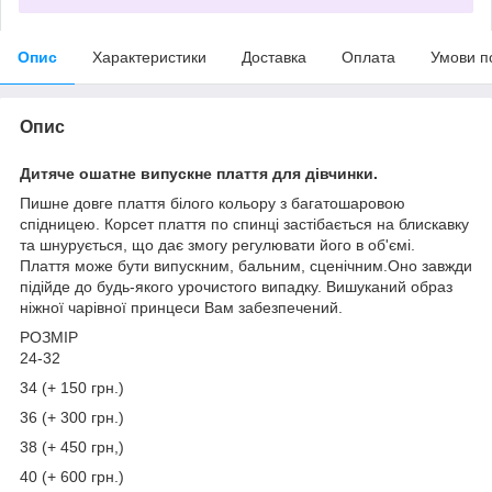
Опис
Характеристики
Доставка
Оплата
Умови п
Опис
Дитяче ошатне випускне плаття для дівчинки.
Пишне довге плаття білого кольору з багатошаровою
спідницею. Корсет плаття по спинці застібається на блискавку
та шнурується, що дає змогу регулювати його в об'ємі.
Плаття може бути випускним, бальним, сценічним.Оно завжди
підійде до будь-якого урочистого випадку. Вишуканий образ
ніжної чарівної принцеси Вам забезпечений.
РОЗМІР
24-32
34 (+ 150 грн.)
36 (+ 300 грн.)
38 (+ 450 грн,)
40 (+ 600 грн.)