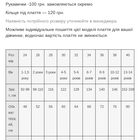
Рукавички -100 грн. замовляються окремо
Кільця під плаття — 120 грн.
Наявність потрібного розміру уточнюйте в менеджера.
Можливе індивідуальне пошиття цієї моделі плаття для вашої
дівчинки, водночас вартість плаття не змінюється.
Роз
24
26
28
30
32
34
36
38
40
мір
Вік
1-1,5
2 роки
3 роки
4-5
5-6
6-7
8-9
10-12
13-14
року
роки
років
років
років
років
років
Зріс
92-98
98-110
116
122
128
134
140
146
152-158
т, см
Обх
48
52
56
60
64
68
72
76
80
ват
груд
ей,
см