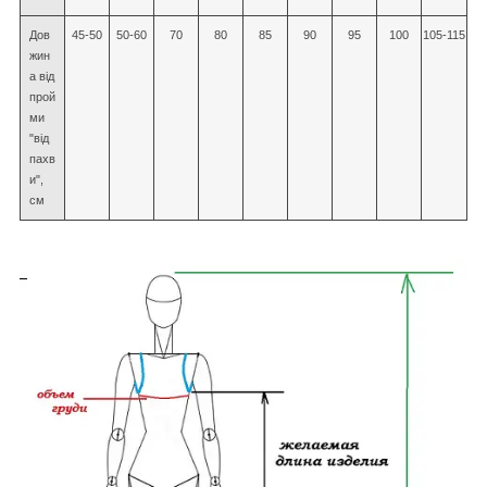
Дов
45-50
50-60
70
80
85
90
95
100
105-115
жин
а від
прой
ми
"від
пахв
и",
см