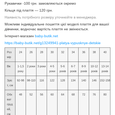
Рукавички -100 грн. замовляються окремо
Кільця під плаття — 120 грн.
Наявність потрібного розміру уточнюйте в менеджера.
Можливе індивідуальне пошиття цієї моделі плаття для вашої
дівчинки, водночас вартість плаття не змінюється.
Інтернет-магазин
baby-butik.net
https://baby-butik.net/g13249941-platya-vypusknye-detskie
Роз
24
26
28
30
32
34
36
38
40
мір
Вік
1-1,5
2 роки
3 роки
4-5
5-6
6-7
8-9
10-12
13-14
року
роки
років
років
років
років
років
Зріс
92-98
98-110
116
122
128
134
140
146
152-158
т, см
Обх
48
52
56
60
64
68
72
76
80
ват
груд
ей,
см