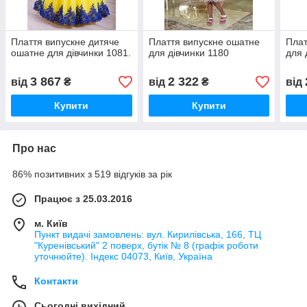
Плаття випускне дитяче
Плаття випускне ошатне
Плат
ошатне для дівчинки 1081.
для дівчинки 1180
для 
3 867
2 322
від
₴
від
₴
від
Купити
Купити
Про нас
86% позитивних з 519 відгуків за рік
Працює з 25.03.2016
м. Київ
Пункт видачі замовлень: вул. Кирилівська, 166, ТЦ
"Куренівський" 2 поверх, бутік № 8 (графік роботи
уточнюйте). Індекс 04073, Київ, Україна
Контакти
Сьогодні вихідний