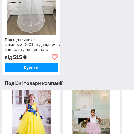
Підспідничник із
кільцями D001, підспідничник
кринолін для пишного
плаття
515
від
₴
Купити
Подібні товари компанії