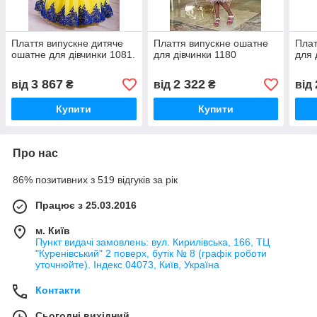
Плаття випускне дитяче
Плаття випускне ошатне
Плат
ошатне для дівчинки 1081.
для дівчинки 1180
для 
3 867
2 322
від
₴
від
₴
від
Купити
Купити
Про нас
86% позитивних з 519 відгуків за рік
Працює з 25.03.2016
м. Київ
Пункт видачі замовлень: вул. Кирилівська, 166, ТЦ
"Куренівський" 2 поверх, бутік № 8 (графік роботи
уточнюйте). Індекс 04073, Київ, Україна
Контакти
Сьогодні вихідний