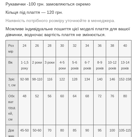
Рукавички -100 грн. замовляються окремо
Кільця під плаття — 120 грн.
Наявність потрібного розміру уточнюйте в менеджера.
Можливе індивідуальне пошиття цієї моделі плаття для вашої
дівчинки, водночас вартість плаття не змінюється.
Роз
24
26
28
30
32
34
36
38
40
мір
Вік
1-1,5
2 роки
3 роки
4-5
5-6
6-7
8-9
10-12
13-14
року
роки
років
років
років
років
років
Зріс
92-98
98-110
116
122
128
134
140
146
152-158
т, см
Обх
48
52
56
60
64
68
72
76
80
ват
груд
ей,
см
Дов
45-50
50-60
70
80
85
90
95
100
105-115
жин