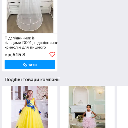
Підспідничник із
кільцями D001, підспідничник
кринолін для пишного
плаття
515
від
₴
Купити
Подібні товари компанії