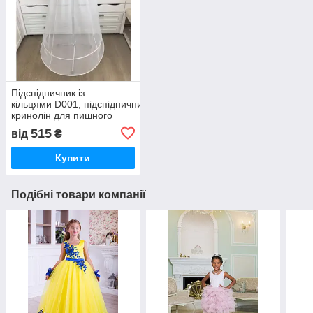
Підспідничник із
кільцями D001, підспідничник
кринолін для пишного
плаття
515
від
₴
Купити
Подібні товари компанії