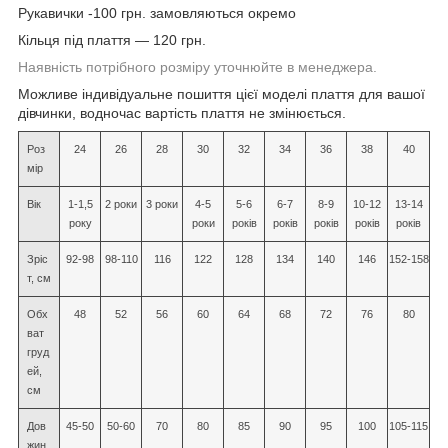
Рукавички -100 грн. замовляються окремо
Кільця під плаття — 120 грн.
Наявність потрібного розміру уточнюйте в менеджера.
Можливе індивідуальне пошиття цієї моделі плаття для вашої
дівчинки, водночас вартість плаття не змінюється.
Роз
24
26
28
30
32
34
36
38
40
мір
Вік
1-1,5
2 роки
3 роки
4-5
5-6
6-7
8-9
10-12
13-14
року
роки
років
років
років
років
років
Зріс
92-98
98-110
116
122
128
134
140
146
152-158
т, см
Обх
48
52
56
60
64
68
72
76
80
ват
груд
ей,
см
Дов
45-50
50-60
70
80
85
90
95
100
105-115
жин