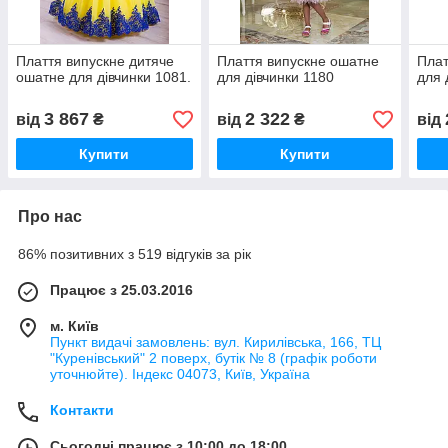
Плаття випускне дитяче
Плаття випускне ошатне
Плат
ошатне для дівчинки 1081.
для дівчинки 1180
для 
3 867
2 322
від
₴
від
₴
від
Купити
Купити
Про нас
86% позитивних з 519 відгуків за рік
Працює з 25.03.2016
м. Київ
Пункт видачі замовлень: вул. Кирилівська, 166, ТЦ
"Куренівський" 2 поверх, бутік № 8 (графік роботи
уточнюйте). Індекс 04073, Київ, Україна
Контакти
Сьогодні працює з 10:00 до 18:00