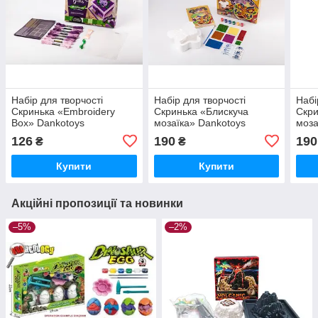
Набір для творчості
Набір для творчості
Набі
Скринька «Embroidery
Скринька «Блискуча
Скри
Box» Dankotoys
мозаїка» Dankotoys
моза
126
190
190
₴
₴
Купити
Купити
Акційні пропозиції та новинки
–5%
–2%