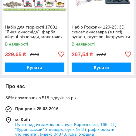
Набір для творчості 17801
Набір Розкопки 129-23, 3D
"Яйця диносніда", фарби,
скелет динозавра (в гіпсі),
яйця 4 різновиди, молоточок
вулкан, окуляри, інструменти
В наявності
В наявності
329,65
267,54
₴
₴
347 ₴
273 ₴
Купити
Купити
Про нас
86% позитивних з 518 відгуків за рік
Працює з 25.03.2016
м. Київ
Пункт видачі замовлень: вул. Кирилівська, 166, ТЦ
"Куренівський" 2 поверх, бутік № 8 (графік роботи
уточнюйте). Індекс 04073, Київ, Україна