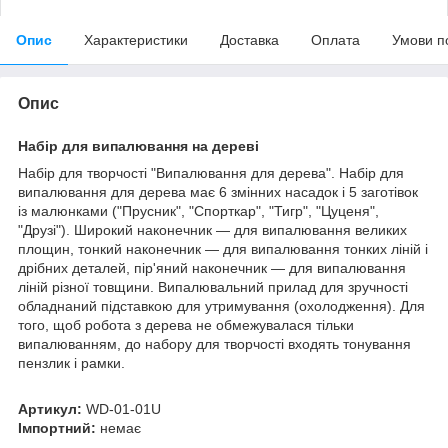
Опис
Характеристики
Доставка
Оплата
Умови п
Опис
Набір для випалювання на дереві
Набір для творчості "Випалювання для дерева". Набір для
випалювання для дерева має 6 змінних насадок і 5 заготівок
із малюнками ("Прусник", "Спорткар", "Тигр", "Цуценя",
"Друзі"). Широкий наконечник — для випалювання великих
площин, тонкий наконечник — для випалювання тонких ліній і
дрібних деталей, пір'яний наконечник — для випалювання
ліній різної товщини. Випалювальний прилад для зручності
обладнаний підставкою для утримування (охолодження). Для
того, щоб робота з дерева не обмежувалася тільки
випалюванням, до набору для творчості входять тонування
пензлик і рамки.
Артикул:
WD-01-01U
Імпортний:
немає