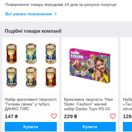
Повернення товару впродовж 14 днів за рахунок покупця
Всі умови повернення
Подібні товари компанії
Набір креативної творчості
Креативна творчість "Hair
Набі
"Гелева свічка" у тубусі,
Styler. Fashion" малий
«Тес
ДАНКО ТІЙС
набір Danko Toys HS-01-
ліпл
02
ПАЗ
147
229
126
₴
₴
Купити
Купити