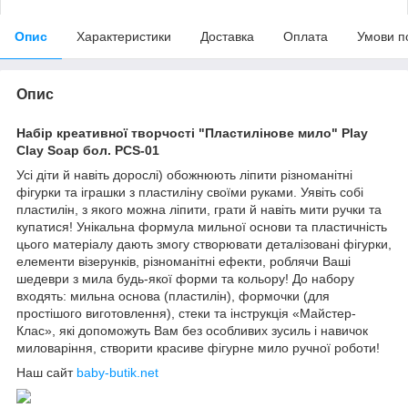
Опис
Характеристики
Доставка
Оплата
Умови п
Опис
Набір креативної творчості "Пластилінове мило" Play
Clay Soap бол. PCS-01
Усі діти й навіть дорослі) обожнюють ліпити різноманітні
фігурки та іграшки з пластиліну своїми руками. Уявіть собі
пластилін, з якого можна ліпити, грати й навіть мити ручки та
купатися! Унікальна формула мильної основи та пластичність
цього матеріалу дають змогу створювати деталізовані фігурки,
елементи візерунків, різноманітні ефекти, роблячи Ваші
шедеври з мила будь-якої форми та кольору! До набору
входять: мильна основа (пластилін), формочки (для
простішого виготовлення), стеки та інструкція «Майстер-
Клас», які допоможуть Вам без особливих зусиль і навичок
миловаріння, створити красиве фігурне мило ручної роботи!
Наш сайт
baby-butik.net