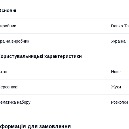
Основні
иробник
Danko To
раїна виробник
Україна
Користувальницькі характеристики
Стан
Нове
ерсонажі
Жуки
ематика набору
Розкопки
нформація для замовлення