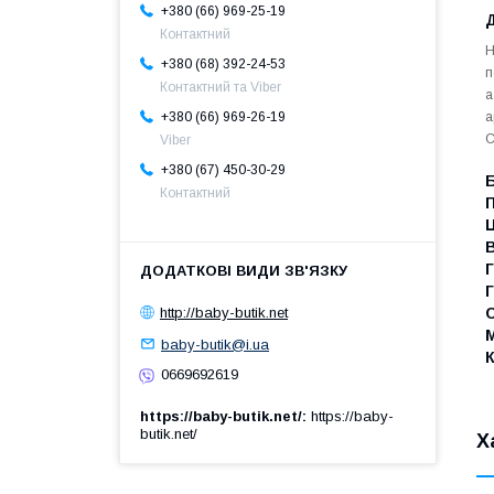
+380 (66) 969-25-19
Контактний
Н
+380 (68) 392-24-53
п
Контактний та Viber
а
а
+380 (66) 969-26-19
С
Viber
+380 (67) 450-30-29
Контактний
В
Г
Г
http://baby-butik.net
М
baby-butik@i.ua
0669692619
https://baby-butik.net/
https://baby-
butik.net/
Х