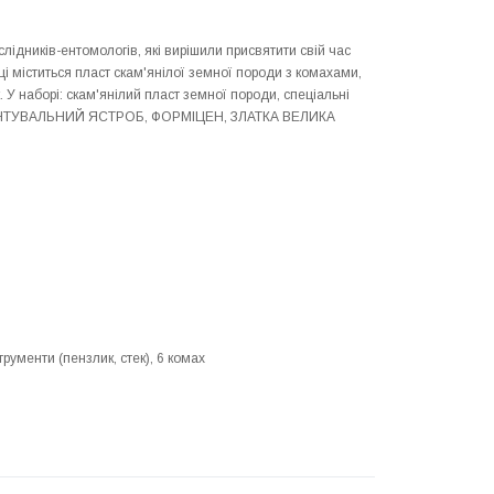
дників-ентомологів, які вирішили присвятити свій час
ці міститься пласт скам'янілої земної породи з комахами,
 У наборі: скам'янілий пласт земної породи, спеціальні
: ТАРАНТУВАЛЬНИЙ ЯСТРОБ, ФОРМІЦЕН, ЗЛАТКА ВЕЛИКА
рументи (пензлик, стек), 6 комах