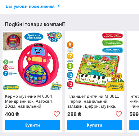
Всі умови повернення
Подібні товари компанії
Кермо музичне M 6304
Планшет дитячий M 3811
Інте
Мандрівничок, Автосвіт,
Ферма, навчальний,
кили
18см, навчальний
загадки, цифри, музика,
Файн
(транспорт), музика-звук
звуки (укр.), на бат-ке
музи
400
288
599
₴
₴
(укр), 5 пісень, вірші
Купити
Купити