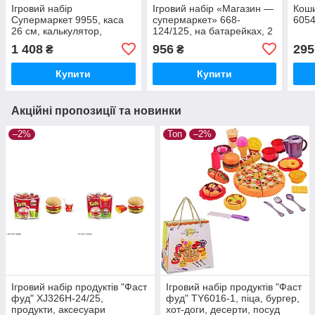
Ігровий набір
Ігровий набір «Магазин —
Коши
Супермаркет 9955, каса
супермаркет» 668-
6054
26 см, калькулятор,
124/125, на батарейках, 2
сканер, візок, звук, світло,
різновиди, світло, звук,
1 408
956
295
₴
₴
продукти
аксесуари
Купити
Купити
Акційні пропозиції та новинки
–2%
Топ
–2%
Ігровий набір продуктів "Фаст
Ігровий набір продуктів "Фаст
фуд" XJ326H-24/25,
фуд" TY6016-1, піца, бургер,
продукти, аксесуари
хот-доги, десерти, посуд