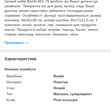
Ігровий набір Bambi 661-79 зробить гру Вашої дитини ще
цікавішою. Прекрасна гра для дому, вулиці, саду. Ваша
донечка зможе самостійно займатися господарськими
справами. Особливості: функції: каса відкривається; розмір
магазину: 46х82х36 см; розмір коробки: 46х71х11,5 см. У
комплекті: кошик; монети; гирі; паковання для продуктів;
картки. Продукти в наборі: морква; перець; банан; лимон;
спаржа; виноград; апельсин; баклажан; яйця.
Приховати
Характеристики
Основні атрибути
Виробник
Bambi
Матеріал
Пластик
Стан
Новий
Тип
Магазин, супермаркет
Колір
Різні кольори