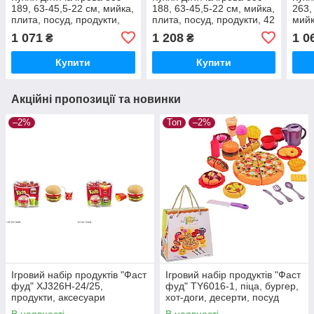
189, 63-45,5-22 см, мийка,
188, 63-45,5-22 см, мийка,
263,
плита, посуд, продукти,
плита, посуд, продукти, 42
мийк
звук, світло
предмети, звук, світло,
світ
1 071
1 208
1 0
₴
₴
пара
прод
Купити
Купити
Акційні пропозиції та новинки
–2%
Топ
–2%
Ігровий набір продуктів "Фаст
Ігровий набір продуктів "Фаст
фуд" XJ326H-24/25,
фуд" TY6016-1, піца, бургер,
продукти, аксесуари
хот-доги, десерти, посуд
В наявності
В наявності