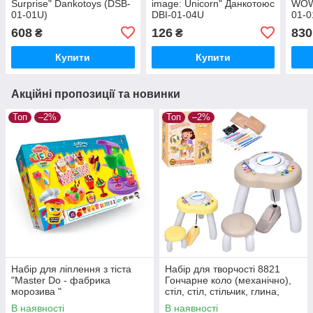
Surprise" Dankotoys (DSB-
image: Unicorn" Данкотоюс
WOW
01-01U)
DBI-01-04U
01-0
608
126
830
₴
₴
Купити
Купити
Акційні пропозиції та новинки
Топ
–2%
Топ
–2%
Набір для ліплення з тіста
Набір для творчості 8821
"Master Do - фабрика
Гончарне коло (механічно),
морозива "
стіл, стіл, стільчик, глина,
фарби, інструменти
В наявності
В наявності