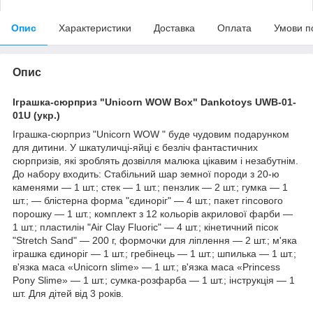
Опис
Характеристики
Доставка
Оплата
Умови п
Опис
Іграшка-сюрприз "Unicorn WOW Box" Dankotoys UWB-01-
01U (укр.)
Іграшка-сюрприз "Unicorn WOW " буде чудовим подарунком
для дитини. У шкатуличці-яйці є безліч фантастичних
сюрпризів, які зроблять дозвілля малюка цікавим і незабутнім.
До набору входить: Стабільний шар земної породи з 20-ю
каменями — 1 шт.; стек — 1 шт.; пензлик — 2 шт.; гумка — 1
шт.; — блістерна форма "єдиноріг" — 4 шт.; пакет гіпсового
порошку — 1 шт.; комплект з 12 кольорів акрилової фарби —
1 шт.; пластилін "Air Clay Fluoric" — 4 шт.; кінетичний пісок
"Stretch Sand" — 200 г, формочки для ліплення — 2 шт.; м'яка
іграшка єдиноріг — 1 шт.; гребінець — 1 шт.; шпилька — 1 шт.;
в'язка маса «Unicorn slime» — 1 шт.; в'язка маса «Princess
Pony Slime» — 1 шт.; сумка-розфарба — 1 шт.; інструкція — 1
шт. Для дітей від 3 років.