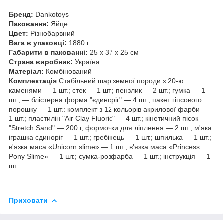
Бренд:
Dankotoys
Паковання:
Яйце
Цвет:
Різнобарвний
Вага в упаковці:
1880 г
Габарити в пакованні:
25 x 37 x 25 см
Страна виробник:
Україна
Матеріал:
Комбінований
Комплектація
Стабільний шар земної породи з 20-ю
каменями — 1 шт.; стек — 1 шт.; пензлик — 2 шт.; гумка — 1
шт.; — блістерна форма "єдиноріг" — 4 шт.; пакет гіпсового
порошку — 1 шт.; комплект з 12 кольорів акрилової фарби —
1 шт.; пластилін "Air Clay Fluoric" — 4 шт.; кінетичний пісок
"Stretch Sand" — 200 г, формочки для ліплення — 2 шт.; м'яка
іграшка єдиноріг — 1 шт.; гребінець — 1 шт.; шпилька — 1 шт.;
в'язка маса «Unicorn slime» — 1 шт.; в'язка маса «Princess
Pony Slime» — 1 шт.; сумка-розфарба — 1 шт.; інструкція — 1
шт.
Приховати