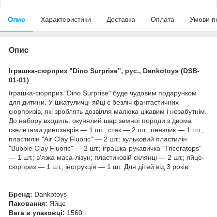
Опис
Характеристики
Доставка
Оплата
Умови п
Опис
Іграшка-сюрприз "Dino Surprise", рус., Dankotoys (DSB-
01-01)
Іграшка-сюрприз "Dino Surprise" буде чудовим подарунком
для дитини. У шкатуличці-яйці є безліч фантастичних
сюрпризів, які зроблять дозвілля малюка цікавим і незабутнім.
До набору входить: окунялий шар земної породи з двома
скелетами динозаврів — 1 шт.; стек — 2 шт.; пензлик — 1 шт.;
пластилін "Air Clay Fluoric" — 2 шт.; кульковий пластилін
"Bubble Clay Fluoric" — 2 шт.; іграшка-рукавичка "Triceratops"
— 1 шт.; в'язка маса-лізун; пластиковій склянці — 2 шт.; яйце-
сюрприз — 1 шт.; інструкція — 1 шт. Для дітей від 3 років.
Бренд:
Dankotoys
Паковання:
Яйце
Вага в упаковці:
1560 г