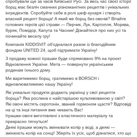
спробували ще за часів Київської Русі. За весь час своєї історії
борщ має безліч смачних різноманітних рецептів і унікальних
інгредієнтів. Спробуйте себе в ролі шеф-кухаря і створіть
власний рецепт борща! А який же борщ без овочів? Вітайте
головних героїв цієї страви — Перчик, Лук, Картопля, Морква,
буряк, Помідор, Капута та Часник! Дізнайтеся про них усі та
починайте веселу гру!
Компанія KIDDISVIT об'єдналася разом із благодійним
фондом UNITED 24, щоб підтримати Україну!
З продажу кожної іграшки буде спрямовано 9% на проєкт
Відновлення України. Мета — повернути українським
родинам їхнього дому.
Ми варитимемо борщ, гратимемо в BORSCH і
відновлюватимемо нашу Україну!
Які унікальні продукти додають українці у свої рецепти
борща? Яка рослина є найстарішою культивованою у світі?
Які овочі містять серотонін, званий гормоном щастя? Відповіді
на ці та інші питання вже чекають Вас!
Іграшки-овочі виготовлені з еластичного матеріалу та
прекрасно тягнуться!
Деякі іграшки можуть змінювати колір у воді, а деякі —
змінюють колір на сонці! Зберіть їх усіх, щоб дізнатися, хто що