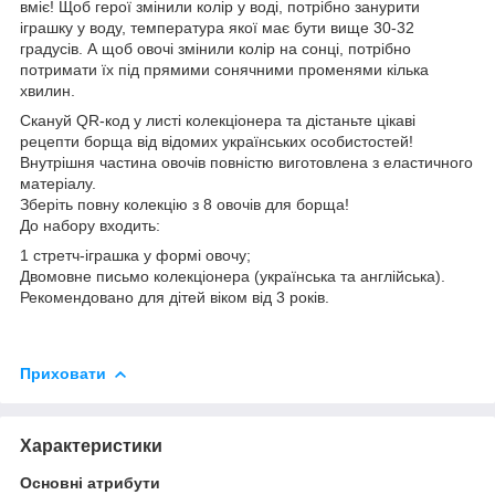
вміє! Щоб герої змінили колір у воді, потрібно занурити
іграшку у воду, температура якої має бути вище 30-32
градусів. А щоб овочі змінили колір на сонці, потрібно
потримати їх під прямими сонячними променями кілька
хвилин.
Скануй QR-код у листі колекціонера та дістаньте цікаві
рецепти борща від відомих українських особистостей!
Внутрішня частина овочів повністю виготовлена з еластичного
матеріалу.
Зберіть повну колекцію з 8 овочів для борща!
До набору входить:
1 стретч-іграшка у формі овочу;
Двомовне письмо колекціонера (українська та англійська).
Рекомендовано для дітей віком від 3 років.
Приховати
Характеристики
Основні атрибути