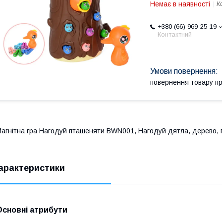
Немає в наявності
К
+380 (66) 969-25-19
Контактний
повернення товару п
агнітна гра Нагодуй пташеняти BWN001, Нагодуй дятла, дерево, гус
арактеристики
Основні атрибути