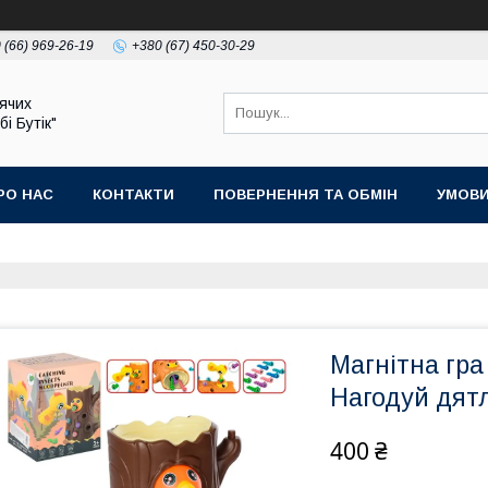
 (66) 969-26-19
+380 (67) 450-30-29
ячих
бі Бутік"
РО НАС
КОНТАКТИ
ПОВЕРНЕННЯ ТА ОБМІН
УМОВИ
Магнітна гр
Нагодуй дятл
400 ₴