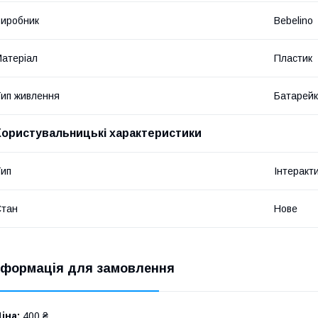
иробник
Bebelino
атеріал
Пластик
ип живлення
Батарей
Користувальницькі характеристики
ип
Інтеракт
Стан
Нове
нформація для замовлення
іна:
400 ₴