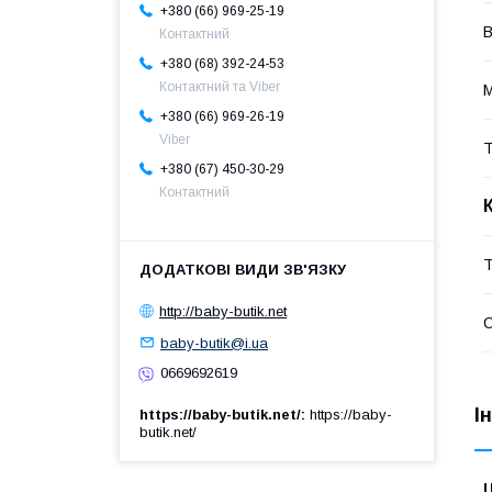
+380 (66) 969-25-19
В
Контактний
+380 (68) 392-24-53
Контактний та Viber
М
+380 (66) 969-26-19
Viber
Т
+380 (67) 450-30-29
Контактний
Т
http://baby-butik.net
baby-butik@i.ua
0669692619
І
https://baby-butik.net/
https://baby-
butik.net/
Ц