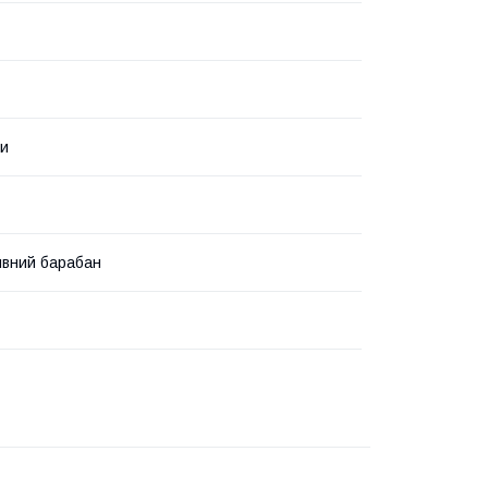
ки
ивний барабан