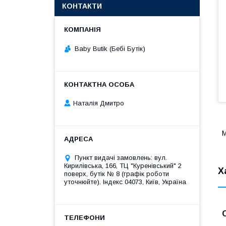
КОНТАКТИ
Baby Butik (Бебі Бутік)
Наталія Дмитро
М
Пункт видачі замовлень: вул.
Кирилівська, 166, ТЦ "Куренівський" 2
Х
поверх, бутік № 8 (графік роботи
уточнюйте). Індекс 04073, Київ, Україна