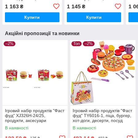
ллється вода, продукти,
духовка, мийка-ллється
світ
1 163
1 145
1 0
₴
₴
звук, світло
вода
прод
Купити
Купити
Акційні пропозиції та новинки
–2%
Топ
–2%
Ігровий набір продуктів "Фаст
Ігровий набір продуктів "Фаст
фуд" XJ326H-24/25,
фуд" TY6016-1, піца, бургер,
продукти, аксесуари
хот-доги, десерти, посуд
В наявності
В наявності