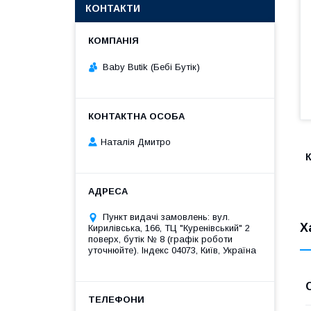
КОНТАКТИ
Baby Butik (Бебі Бутік)
Наталія Дмитро
К
Пункт видачі замовлень: вул.
Х
Кирилівська, 166, ТЦ "Куренівський" 2
поверх, бутік № 8 (графік роботи
уточнюйте). Індекс 04073, Київ, Україна