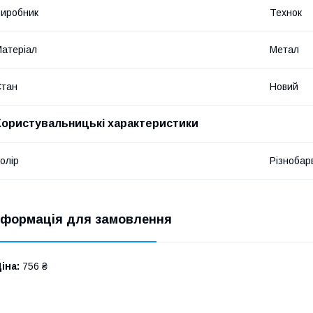
иробник
Технок
атеріал
Метал
Стан
Новий
Користувальницькі характеристики
олір
Різнобар
нформація для замовлення
іна:
756 ₴