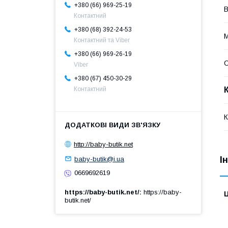
+380 (66) 969-25-19
В
Контактний
+380 (68) 392-24-53
М
Контактний та Viber
+380 (66) 969-26-19
Viber
+380 (67) 450-30-29
Контактний
К
http://baby-butik.net
baby-butik@i.ua
І
0669692619
https://baby-butik.net/
https://baby-
Ц
butik.net/