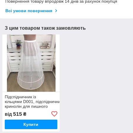
Повернення товару впродовж 14 днів за рахунок покупця
Всі умови повернення
З цим товаром також замовляють
Підспідничник із
кільцями D001, підспідничник
кринолін для пишного
плаття
515
від
₴
Купити