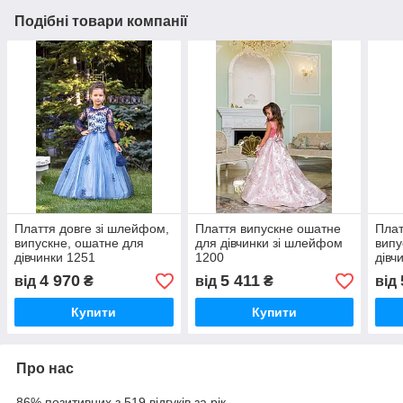
Подібні товари компанії
Плаття довге зі шлейфом,
Плаття випускне ошатне
Плат
випускне, ошатне для
для дівчинки зі шлейфом
випу
дівчинки 1251
1200
дівч
4 970
5 411
від
₴
від
₴
від
Купити
Купити
Про нас
86% позитивних з 519 відгуків за рік