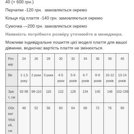
40 (+ 600 грн.)
Перчатки -120 грн. замовляється окремо
Кільця під плаття -140 грн. замовляються окремо
Сумочка —200 грн. замовляється окремо
Наявність потрібного розміру уточнюйте в менеджера.
Можливе індивідуальне пошиття цієї моделі плаття для вашої
дівчинки, водночас вартість плаття не змінюється.
Роз
24
26
28
30
32
34
36
38
40
мір
Вік
1-1,5
2 роки
3 роки
4-5
5-6
6-7
8-9
10-12
13-14
року
роки
років
років
років
років
років
Зріс
92-98
98-110
116
122
128
134
140
146
152-158
т, см
Обх
48
52
56
60
64
68
72
76
80
ват
груд
ей,
см