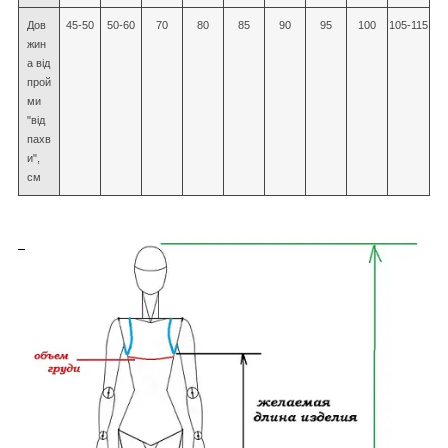
Дов
45-50
50-60
70
80
85
90
95
100
105-115
жин
а від
прой
ми
"від
пахв
и",
см