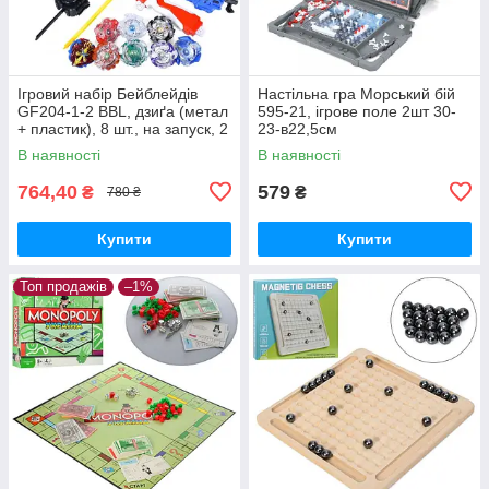
Ігровий набір Бейблейдів
Настільна гра Морський бій
GF204-1-2 BBL, дзиґа (метал
595-21, ігрове поле 2шт 30-
+ пластик), 8 шт., на запуск, 2
23-в22,5см
типи, валіза/яскраво-
В наявності
В наявності
червоний
764,40
579
₴
₴
780 ₴
Купити
Купити
Топ продажів
–1%