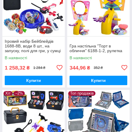
Ігровий набір Бейблейдів
1688-8B, води 8 шт., на
Гра настільна "Торт в
запуску, полі для гри, у сумці
обличчя" 6188-1-2, рулетка
В наявності
В наявності
1 258,32
344,96
₴
₴
1 284 ₴
352 ₴
Купити
Купити
Хіт
–2%
Топ продажів