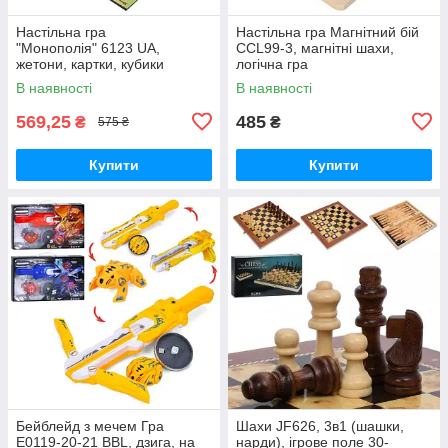
Настільна гра
Настільна гра Магнітний бій
"Монополія" 6123 UA,
CCL99-3, магнітні шахи,
жетони, картки, кубики
логічна гра
В наявності
В наявності
569,25
485
₴
₴
575 ₴
Купити
Купити
Бейблейд з мечем Гра
Шахи JF626, 3в1 (шашки,
E0119-20-21 BBL, дзига, на
нарди), ігрове поле 30-