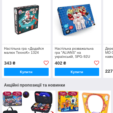
Настільна гра «Додайся
Настільна розважальна
Дере
малюк ТехноК» 1324
гра "ALIANS" на
MD 0
українській, SPG-92U
навч
алфа
343
402
₴
₴
227
Купити
Купити
Акційні пропозиції та новинки
Топ
–2%
Топ
–2%