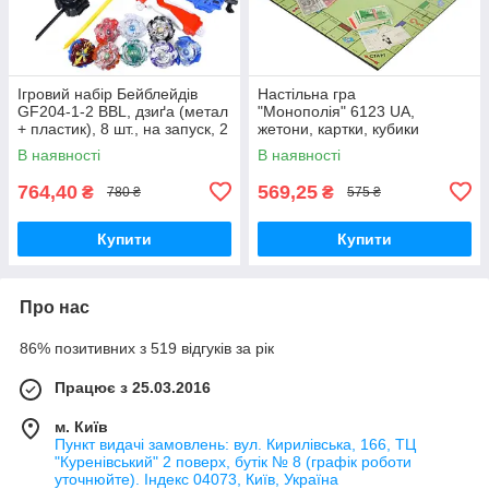
Ігровий набір Бейблейдів
Настільна гра
GF204-1-2 BBL, дзиґа (метал
"Монополія" 6123 UA,
+ пластик), 8 шт., на запуск, 2
жетони, картки, кубики
типи, валіза/яскраво-
В наявності
В наявності
червоний
764,40
569,25
₴
₴
780 ₴
575 ₴
Купити
Купити
Про нас
86% позитивних з 519 відгуків за рік
Працює з 25.03.2016
м. Київ
Пункт видачі замовлень: вул. Кирилівська, 166, ТЦ
"Куренівський" 2 поверх, бутік № 8 (графік роботи
уточнюйте). Індекс 04073, Київ, Україна