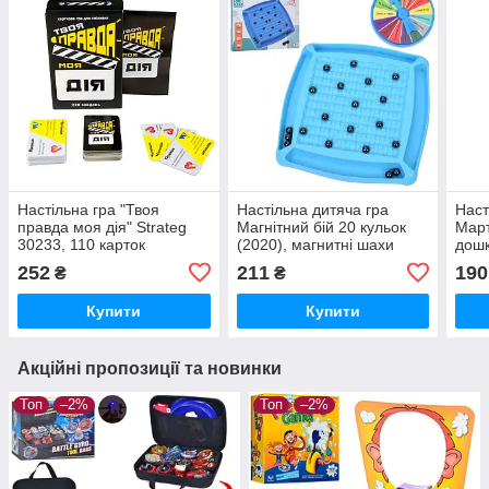
Настільна гра "Твоя
Настільна дитяча гра
Наст
правда моя дія" Strateg
Магнітний бій 20 кульок
Март
30233, 110 карток
(2020), магнитні шахи
дошк
252
211
190
₴
₴
Купити
Купити
Акційні пропозиції та новинки
Топ
–2%
Топ
–2%