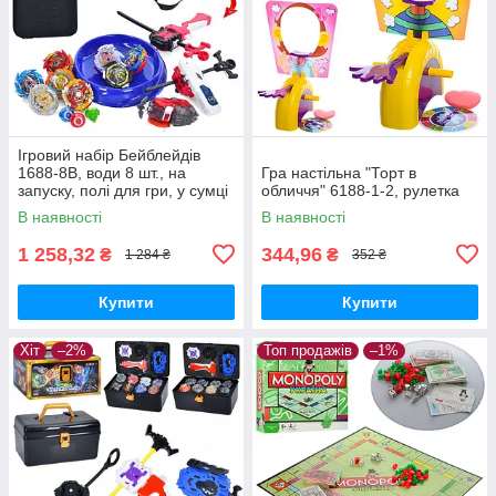
Ігровий набір Бейблейдів
1688-8B, води 8 шт., на
Гра настільна "Торт в
запуску, полі для гри, у сумці
обличчя" 6188-1-2, рулетка
В наявності
В наявності
1 258,32
344,96
₴
₴
1 284 ₴
352 ₴
Купити
Купити
Хіт
–2%
Топ продажів
–1%