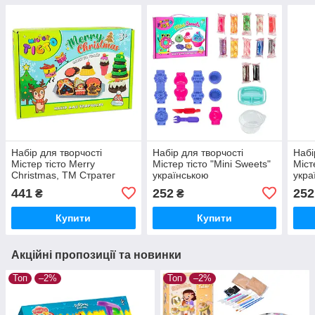
Набір для творчості
Набір для творчості
Набі
Містер тісто Merry
Містер тісто "Mini Sweets"
Міст
Christmas, ТМ Стратег
українською
укра
41022
мовою, Strateg 41008
мово
441
252
252
₴
₴
Купити
Купити
Акційні пропозиції та новинки
Топ
–2%
Топ
–2%