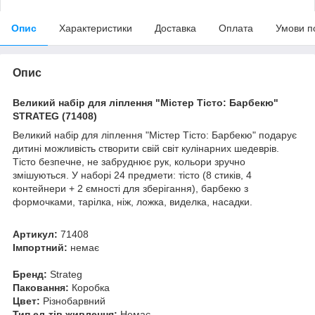
Опис
Характеристики
Доставка
Оплата
Умови п
Опис
Великий набір для ліплення "Містер Тісто: Барбекю"
STRATEG (71408)
Великий набір для ліплення "Містер Тісто: Барбекю" подарує
дитині можливість створити свій світ кулінарних шедеврів.
Тісто безпечне, не забруднює рук, кольори зручно
змішуються. У наборі 24 предмети: тісто (8 стиків, 4
контейнери + 2 ємності для зберігання), барбекю з
формочками, тарілка, ніж, ложка, виделка, насадки.
Артикул:
71408
Імпортний:
немає
Бренд:
Strateg
Паковання:
Коробка
Цвет:
Різнобарвний
Тип ел-тів живлення:
Немає