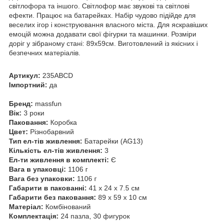
світлофора та іншого. Світлофор має звукові та світлові
ефекти. Працює на батарейках. Набір чудово підійде для
веселих ігор і конструювання власного міста. Для яскравіших
емоцій можна додавати свої фігурки та машинки. Розміри
доріг у зібраному стані: 89х59см. Виготовлений із якісних і
безпечних матеріалів.
Артикул:
235ABCD
Імпортний:
да
Бренд:
massfun
Вік:
3 роки
Паковання:
Коробка
Цвет:
Різнобарвний
Тип ел-тів живлення:
Батарейки (AG13)
Кількість ел-тів живлення:
3
Ел-ти живлення в комплекті:
Є
Вага в упаковці:
1106 г
Вага без упаковки:
1106 г
Габарити в пакованні:
41 x 24 x 7.5 см
Габарити без паковання:
89 x 59 x 10 см
Матеріал:
Комбінований
Комплектація:
24 пазла, 30 фигурок