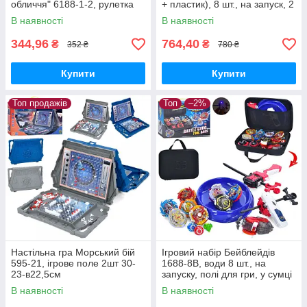
обличчя" 6188-1-2, рулетка
+ пластик), 8 шт., на запуск, 2
типи, валіза/яскраво-
В наявності
В наявності
червоний
344,96
764,40
₴
₴
352 ₴
780 ₴
Купити
Купити
Топ продажів
Топ
–2%
Настільна гра Морський бій
Ігровий набір Бейблейдів
595-21, ігрове поле 2шт 30-
1688-8B, води 8 шт., на
23-в22,5см
запуску, полі для гри, у сумці
В наявності
В наявності