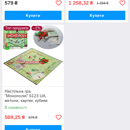
579
1 258,32
₴
₴
1 284 ₴
Купити
Купити
Топ продажів
–1%
Настільна гра
"Монополія" 6123 UA,
жетони, картки, кубики
В наявності
569,25
₴
575 ₴
Купити