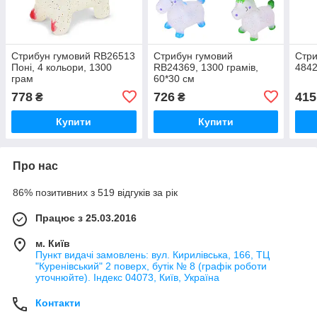
Стрибун гумовий RB26513
Стрибун гумовий
Стри
Поні, 4 кольори, 1300
RB24369, 1300 грамів,
4842
грам
60*30 см
778
726
415
₴
₴
Купити
Купити
Про нас
86% позитивних з 519 відгуків за рік
Працює з 25.03.2016
м. Київ
Пункт видачі замовлень: вул. Кирилівська, 166, ТЦ
"Куренівський" 2 поверх, бутік № 8 (графік роботи
уточнюйте). Індекс 04073, Київ, Україна
Контакти