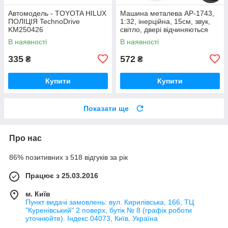
Автомодель - TOYOTA HILUX
Машина металева AP-1743,
ПОЛІЦІЯ TechnoDrive
1:32, інерційна, 15см, звук,
KM250426
світло, двері відчиняються
В наявності
В наявності
335
572
₴
₴
Купити
Купити
Показати ще
Про нас
86% позитивних з 518 відгуків за рік
Працює з 25.03.2016
м. Київ
Пункт видачі замовлень: вул. Кирилівська, 166, ТЦ
"Куренівський" 2 поверх, бутік № 8 (графік роботи
уточнюйте). Індекс 04073, Київ, Україна