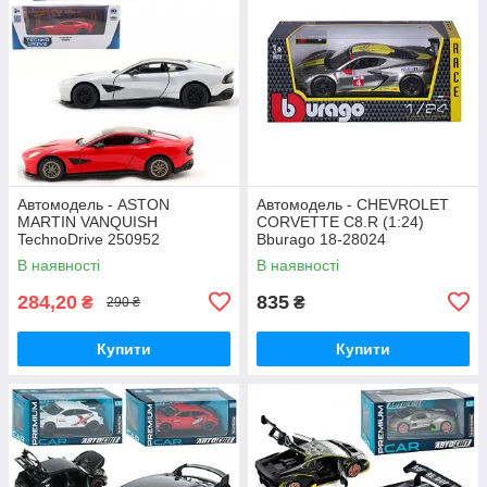
Автомодель - ASTON
Автомодель - CHEVROLET
MARTIN VANQUISH
CORVETTE C8.R (1:24)
TechnoDrive 250952
Bburago 18-28024
В наявності
В наявності
284,20
835
₴
₴
290 ₴
Купити
Купити