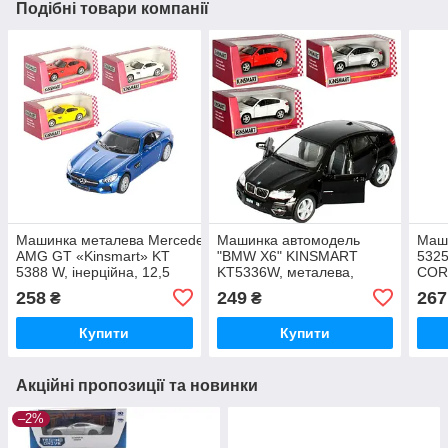
Подібні товари компанії
Машинка металева Mercedes-
Машинка автомодель
Маши
AMG GT «Kinsmart» KT
"BMW X6" KINSMART
532
5388 W, інерційна, 12,5
KT5336W, металева,
COR
см, 1:36
інерційна, відчиняються
1957
258
249
267
₴
₴
двері
Купити
Купити
Акційні пропозиції та новинки
–2%