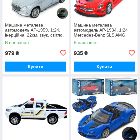
Машина металева
Машина металева
автомодель AP-1959, 1:24,
автомодель AP-1934, 1:24
інерційна, 22см, звук, світло,
Mercedes-Benz SLS AMG
відчиняються двері
GT3
В наявності
В наявності
979
935
₴
₴
Купити
Купити