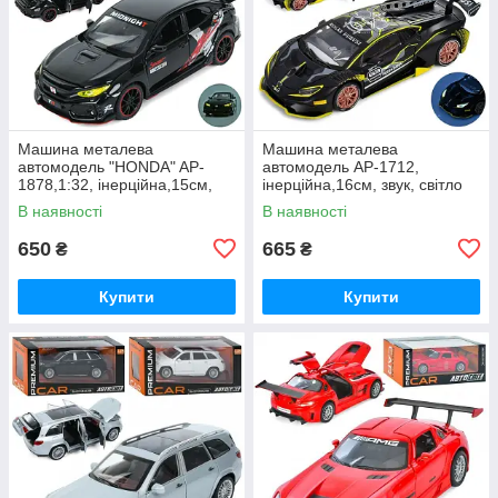
Машина металева
Машина металева
автомодель "HONDA" AP-
автомодель AP-1712,
1878,1:32, інерційна,15см,
інерційна,16см, звук, світло
звук, світло, відчиняються
В наявності
В наявності
двері і капот
650
665
₴
₴
Купити
Купити