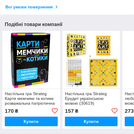
Всі умови повернення
Подібні товари компанії
Настільна гра Strateg
Настільна гра Strateg
Наст
Карти мемчики та котики
Ерудит українською
любо
розважальна патріотична
мовою (30619)
мово
українською мовою
170
157
273
₴
₴
(30729)
Купити
Купити