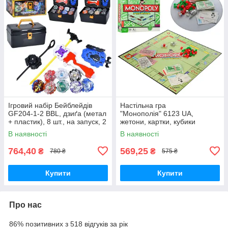
Ігровий набір Бейблейдів
Настільна гра
GF204-1-2 BBL, дзиґа (метал
"Монополія" 6123 UA,
+ пластик), 8 шт., на запуск, 2
жетони, картки, кубики
типи, валіза/яскраво-
В наявності
В наявності
червоний
764,40
569,25
₴
₴
780 ₴
575 ₴
Купити
Купити
Про нас
86% позитивних з 518 відгуків за рік