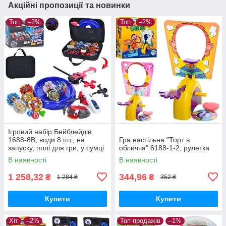
Акційні пропозиції та новинки
Топ
–2%
Топ
–2%
Ігровий набір Бейблейдів
1688-8B, води 8 шт., на
Гра настільна "Торт в
запуску, полі для гри, у сумці
обличчя" 6188-1-2, рулетка
В наявності
В наявності
1 258,32
344,96
₴
₴
1 284 ₴
352 ₴
Купити
Купити
Хіт
–2%
Топ продажів
–1%