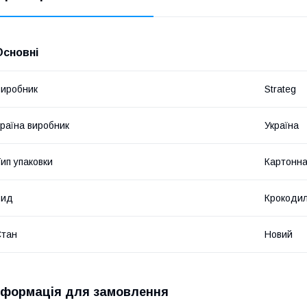
Основні
иробник
Strateg
раїна виробник
Україна
ип упаковки
Картонна
Вид
Крокоди
Стан
Новий
нформація для замовлення