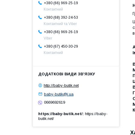
+380 (66) 969-25-19
Н
Контактний
Г
+380 (68) 392-24-53
Ц
Контактний та Viber
с
+380 (66) 969-26-19
в
Viber
+380 (67) 450-30-29
А
Контактний
В
http://baby-butik.net
В
Г
baby-butik@i.ua
0669692619
М
https://baby-butik.net/
https://baby-
butik.net/
Х