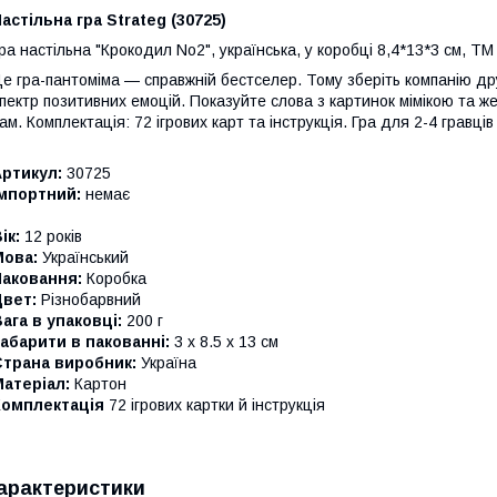
астільна гра Strateg (30725)
ра настільна "Крокодил No2", українська, у коробці 8,4*13*3 см, ТМ
е гра-пантоміма — справжній бестселер. Тому зберіть компанію дру
пектр позитивних емоцій. Показуйте слова з картинок мімікою та ж
ам. Комплектація: 72 ігрових карт та інструкція. Гра для 2-4 гравців 
ртикул:
30725
Імпортний:
немає
ік:
12 років
Мова:
Український
Паковання:
Коробка
Цвет:
Різнобарвний
ага в упаковці:
200 г
абарити в пакованні:
3 x 8.5 x 13 см
Страна виробник:
Україна
атеріал:
Картон
Комплектація
72 ігрових картки й інструкція
арактеристики