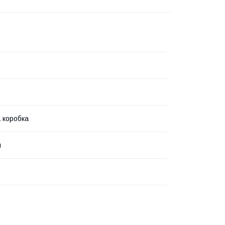
 коробка
л