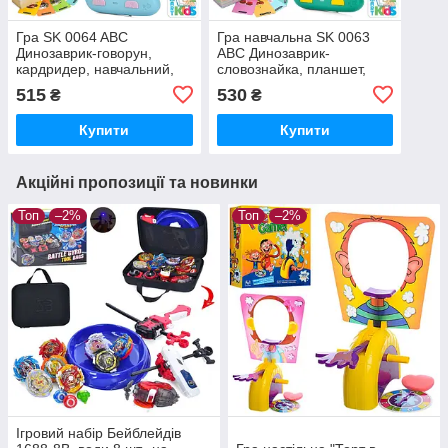
Гра SK 0064 ABC
Гра навчальна SK 0063
Динозаврик-говорун,
ABC Динозаврик-
кардридер, навчальний,
словознайка, планшет,
звук (УКР), 117 карток, 4
навчальний, (УКР), 117
515
530
₴
₴
теми, на акумуляторі
карток, 234 слова
Купити
Купити
Акційні пропозиції та новинки
Топ
–2%
Топ
–2%
Ігровий набір Бейблейдів