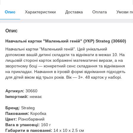
Опис
Характеристики
Доставка
Оплата
Умови п
Опис
Навчальні картки "Маленький геній" (УКР) Strateg (30660)
Навчальні картки "Маленький геній". Цей унікальний
допоможе вашій дитині складати та віднімати в межах 10. На
лицьовій стороні карток зображені математичні вирази, а на
зворотному боці — конкретний сенс складання та віднімання
на прикладах. Навчання в ігровій формі віднімання підходять
для дітей віком від трьох років. Вік — 3+. 48 карток у наборі.
Артикул:
30660
Імпортний:
немає
Бренд:
Strateg
Паковання:
Коробка
Цвет:
Різнобарвний
Вага в упаковці:
160 г
Габарити в пакованні:
14 x 10 x 2.5 см