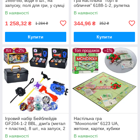
1688-8B, води 8 шт., на
Гра настільна "Торт в
запуску, полі для гри, у сумці
обличчя" 6188-1-2, рулетка
В наявності
В наявності
1 258,32
344,96
₴
₴
1 284 ₴
352 ₴
Купити
Купити
Хіт
–2%
Топ продажів
–1%
Ігровий набір Бейблейдів
Настільна гра
GF204-1-2 BBL, дзиґа (метал
"Монополія" 6123 UA,
+ пластик), 8 шт., на запуск, 2
жетони, картки, кубики
типи, валіза/яскраво-
В наявності
В наявності
червоний