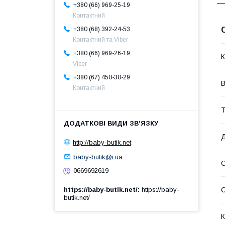
+380 (66) 969-25-19
Контактний
+380 (68) 392-24-53
Контактний та Viber
+380 (66) 969-26-19
К
Viber
+380 (67) 450-30-29
В
Контактний
Т
Д
http://baby-butik.net
baby-butik@i.ua
С
0669692619
https://baby-butik.net/
https://baby-
butik.net/
К