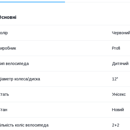
Основні
олір
Червони
иробник
Profi
ип велосипеда
Дитячий
іаметр колеса/диска
12"
тать
Унісекс
Стан
Новий
ількість коліс велосипеда
2+2