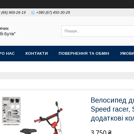
 (66) 969-26-19
+380 (67) 450-30-29
ячих
бі Бутік"
РО НАС
КОНТАКТИ
ПОВЕРНЕННЯ ТА ОБМІН
УМОВИ
Велосипед ди
Speed racer, 
додаткові ко
3 750 ₴