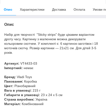
Опис
Характеристики
Доставка
Оплата
Умови п
Опис
Набір для творчості "Sticky strips" буде цікавим варіантом
дроту часу. Картинку з малюнком можна декорувати
кольоровим скотчем. У комплекті є: 6 картинок-заготівок і 18
моточків скотчу. Розмір картинки — 21х21 см. Для дітей 3-5
років.
Артикул:
VT4433-03
Імпортний:
немає
Бренд:
Vladi Toys
Паковання:
Коробка
Цвет:
Різнобарвний
Вага в упаковці:
215 г
Габарити в упаковці:
23 x 24 x 5 см
Страна виробник:
Україна
Матеріал:
Комбінований