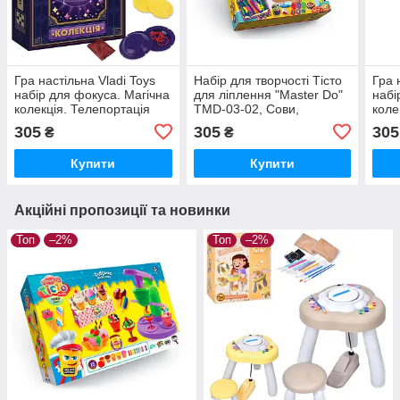
Гра настільна Vladi Toys
Набір для творчості Тісто
Гра 
набір для фокуса. Магічна
для ліплення "Master Do"
набі
колекція. Телепортація
TMD-03-02, Сови,
коле
монети. VT6012-08
Динозаври, 30 кольорів
VT6
305
305
305
₴
₴
Купити
Купити
Акційні пропозиції та новинки
Топ
–2%
Топ
–2%