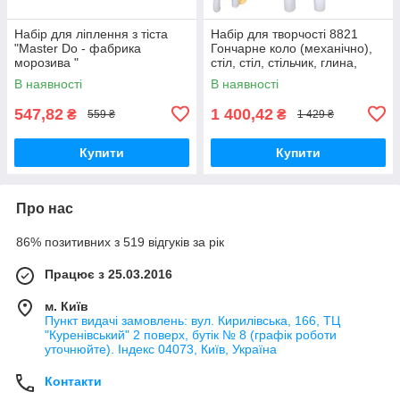
Набір для ліплення з тіста
Набір для творчості 8821
"Master Do - фабрика
Гончарне коло (механічно),
морозива "
стіл, стіл, стільчик, глина,
фарби, інструменти
В наявності
В наявності
547,82
1 400,42
₴
₴
559 ₴
1 429 ₴
Купити
Купити
Про нас
86% позитивних з 519 відгуків за рік
Працює з 25.03.2016
м. Київ
Пункт видачі замовлень: вул. Кирилівська, 166, ТЦ
"Куренівський" 2 поверх, бутік № 8 (графік роботи
уточнюйте). Індекс 04073, Київ, Україна
Контакти