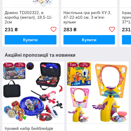
Доміно TD202322, в
Настільна гра регбі XY-3,
Ігра
коробці (метал), 18,5-11-
47-22-в10 см, 3 м'ячі-
прич
2см
кульки
37*1
231
283
231
₴
₴
Купити
Купити
Акційні пропозиції та новинки
Топ
–2%
Топ
–2%
Ігровий набір Бейблейдів