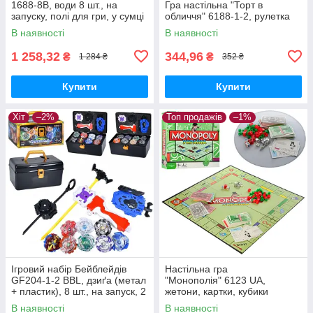
1688-8B, води 8 шт., на
Гра настільна "Торт в
запуску, полі для гри, у сумці
обличчя" 6188-1-2, рулетка
В наявності
В наявності
1 258,32
344,96
₴
₴
1 284 ₴
352 ₴
Купити
Купити
Хіт
–2%
Топ продажів
–1%
Ігровий набір Бейблейдів
Настільна гра
GF204-1-2 BBL, дзиґа (метал
"Монополія" 6123 UA,
+ пластик), 8 шт., на запуск, 2
жетони, картки, кубики
типи, валіза/яскраво-
В наявності
В наявності