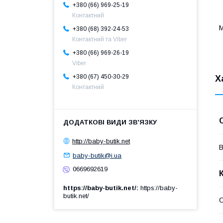
+380 (66) 969-25-19
Контактний
М
+380 (68) 392-24-53
Контактний та Viber
+380 (66) 969-26-19
Viber
+380 (67) 450-30-29
Х
Контактний
http://baby-butik.net
В
baby-butik@i.ua
0669692619
https://baby-butik.net/
https://baby-
butik.net/
С