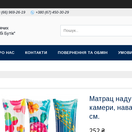
 (66) 969-26-19
+380 (67) 450-30-29
ячих
бі Бутік"
РО НАС
КОНТАКТИ
ПОВЕРНЕННЯ ТА ОБМІН
УМОВИ
Матрац надув
камери, нава
см.
252 ₴