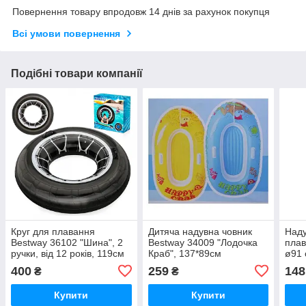
Повернення товару впродовж 14 днів за рахунок покупця
Всі умови повернення
Подібні товари компанії
Круг для плавання
Дитяча надувна човник
Наду
Bestway 36102 "Шина", 2
Bestway 34009 "Лодочка
плав
ручки, від 12 років, 119см
Краб", 137*89см
ø91 
400
259
148
₴
₴
Купити
Купити