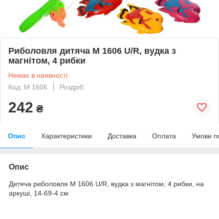
Риболовля дитяча M 1606 U/R, вудка з
магнітом, 4 рибки
Немає в наявності
Код: M 1606
Роздріб
242
₴
Опис
Характеристики
Доставка
Оплата
Умови п
Опис
Дитяча риболовля M 1606 U/R, вудка з магнітом, 4 рибки, на
аркуші, 14-69-4 см