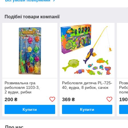
Всі умови повернення
Подібні товари компанії
Розвивальна гра
Риболовля дитяча PL-725-
Розв
риболовля 1103-3,
40, вудка, 8 рибок, сачок
Рибо
2 вудки, рибки
поле
2 шт
200
369
190
₴
₴
накл
Купити
Купити
Про нас