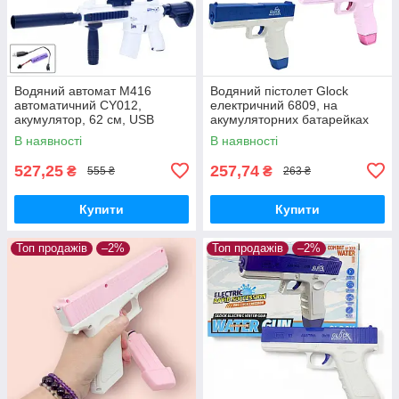
Водяний автомат M416
Водяний пістолет Glock
автоматичний CY012,
електричний 6809, на
акумулятор, 62 см, USB
акумуляторних батарейках
зарядний
(до комплекту не входять), 2
В наявності
В наявності
кольори
527,25
257,74
₴
₴
555 ₴
263 ₴
Купити
Купити
Топ продажів
–2%
Топ продажів
–2%