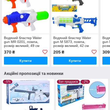
Водяний бластер Water
Водяний бластер Water
Водя
gun MR 0201, помпа,
gun M 5873, помпа,
gun 
розмір великий, 49 см
розмір великий, 42 см
розм
370
205
309
₴
₴
Купити
Купити
Акційні пропозиції та новинки
–5%
Топ продажів
–2%