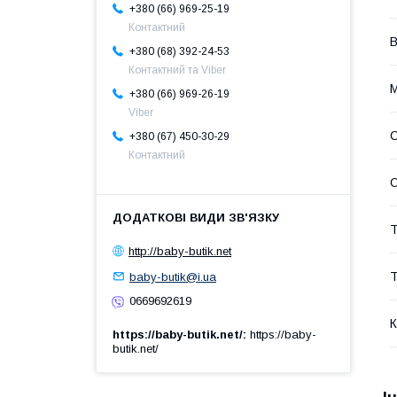
+380 (66) 969-25-19
Контактний
В
+380 (68) 392-24-53
Контактний та Viber
М
+380 (66) 969-26-19
Viber
С
+380 (67) 450-30-29
Контактний
Т
http://baby-butik.net
Т
baby-butik@i.ua
0669692619
К
https://baby-butik.net/
https://baby-
butik.net/