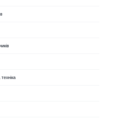
ів
чиків
 техніка