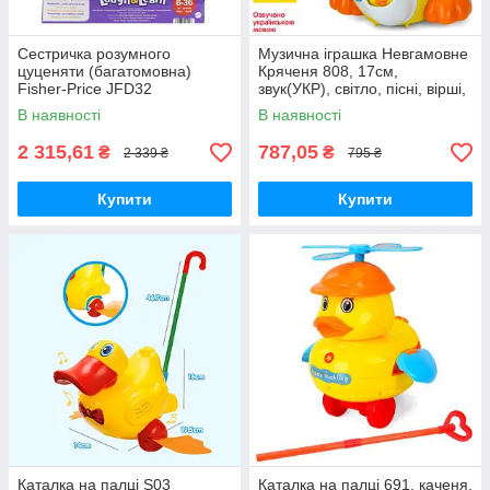
Сестричка розумного
Музична іграшка Невгамовне
цуценяти (багатомовна)
Кряченя 808, 17см,
Fisher-Price JFD32
звук(УКР), світло, пісні, вірші,
їздить, рухає очами і ротом,
В наявності
В наявності
крякає
2 315,61
787,05
₴
₴
2 339 ₴
795 ₴
Купити
Купити
Каталка на палці S03
Каталка на палці 691, каченя,