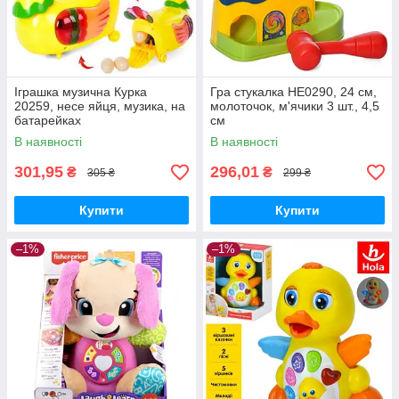
Іграшка музична Курка
Гра стукалка HE0290, 24 см,
20259, несе яйця, музика, на
молоточок, м'ячики 3 шт., 4,5
батарейках
см
В наявності
В наявності
301,95
296,01
₴
₴
305 ₴
299 ₴
Купити
Купити
–1%
–1%