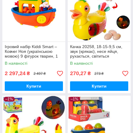
Ігровий набір Kiddi Smart –
Качка 20258, 18-15-9,5 см,
Ковчег Ноя (українською
звук (крякає), несе яйця,
мовою) 9 фігурок тварин, 1
рухається, світиться
фігурка Ноя (063404)
В наявності
В наявності
2 297,24
270,27
₴
₴
2 497 ₴
273 ₴
Купити
Купити
–1%
–1%