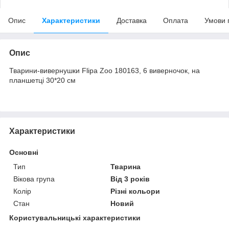
Опис
Характеристики
Доставка
Оплата
Умови 
Опис
Тварини-вивернушки Flipa Zoo 180163, 6 виверночок, на
планшетці 30*20 см
Характеристики
Основні
Тип
Тварина
Вікова група
Від 3 років
Колір
Різні кольори
Стан
Новий
Користувальницькі характеристики