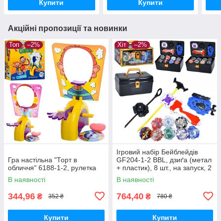
Купити
Купити
Акційні пропозиції та новинки
Топ
–2%
Хіт
–2%
Ігровий набір Бейблейдів
Гра настільна "Торт в
GF204-1-2 BBL, дзиґа (метал
обличчя" 6188-1-2, рулетка
+ пластик), 8 шт., на запуск, 2
типи, валіза/яскраво-
В наявності
В наявності
червоний
344,96
764,40
₴
₴
352 ₴
780 ₴
Купити
Купити