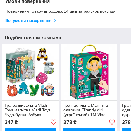
Умови повернення
Повернення товару впродовж 14 днів за рахунок покупця
Всі умови повернення
Подібні товари компанії
Гра розвивальна Vladi
Гра настільна Магнітна
Гра 
Toys магнітна Vladi Toys.
одягачка "Trendy girl"
одяг
Чудо-букви. Азбука.
(український) ТМ Vladi
(укр
VT5411-18
Toys VT3702-23
Toys
347
378
378
₴
₴