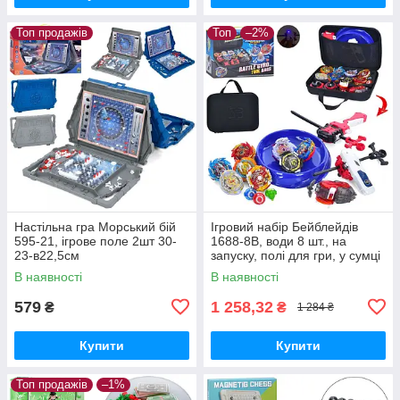
Топ продажів
Топ
–2%
Настільна гра Морський бій
Ігровий набір Бейблейдів
595-21, ігрове поле 2шт 30-
1688-8B, води 8 шт., на
23-в22,5см
запуску, полі для гри, у сумці
В наявності
В наявності
579
1 258,32
₴
₴
1 284 ₴
Купити
Купити
Топ продажів
–1%