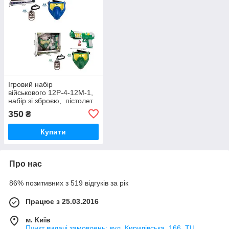
Ігровий набір
військового 12P-4-12M-1,
набір зі зброєю, пістолет
21 см, звук, світло, маска
350
₴
15,5-17 см, жетон
Купити
Про нас
86% позитивних з 519 відгуків за рік
Працює з 25.03.2016
м. Київ
Пункт видачі замовлень: вул. Кирилівська, 166, ТЦ