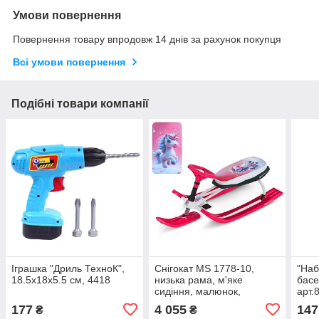
Умови повернення
Повернення товару впродовж 14 днів за рахунок покупця
Всі умови повернення
Подібні товари компанії
Іграшка "Дриль ТехноК",
Снігокат MS 1778-10,
"Наб
18.5х18х5.5 см, 4418
низька рама, м'яке
басе
сидіння, малюнок,
арт.
метал+пластик, біло-
177
4 055
147
₴
₴
рожевий