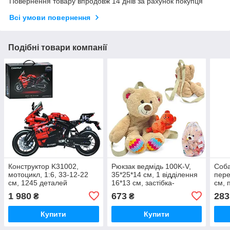
Повернення товару впродовж 14 днів за рахунок покупця
Всі умови повернення
Подібні товари компанії
Конструктор K31002,
Рюкзак ведмідь 100K-V,
Соб
мотоцикл, 1:6, 33-12-22
35*25*14 см, 1 відділення
пере
см, 1245 деталей
16*13 см, застібка-
см, 
блискавка, плюш
1 980
673
283
₴
₴
Купити
Купити