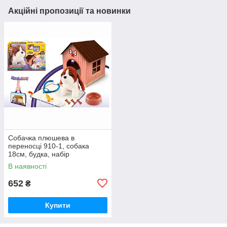
Акційні пропозиції та новинки
Собачка плюшева в
переносці 910-1, собака
18см, будка, набір
ветеринара (стетоскоп,
В наявності
шприц), тарілка
652
₴
Купити