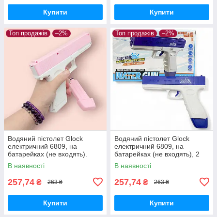
Купити
Купити
Топ продажів
–2%
Топ продажів
–2%
Водяний пістолет Glock
Водяний пістолет Glock
електричний 6809, на
електричний 6809, на
батарейках (не входять).
батарейках (не входять), 2
Рожевого кольору
кольори
В наявності
В наявності
257,74
257,74
₴
₴
263 ₴
263 ₴
Купити
Купити