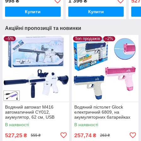
998
1 396
527
₴
₴
Купити
Купити
Акційні пропозиції та новинки
–5%
Топ продажів
–2%
Водяний автомат M416
Водяний пістолет Glock
автоматичний CY012,
електричний 6809, на
акумулятор, 62 см, USB
акумуляторних батарейках
зарядний
(до комплекту не входять), 2
В наявності
В наявності
кольори
527,25
257,74
₴
₴
555 ₴
263 ₴