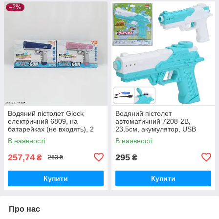
–2%
Водяний пістолет Glock
Водяний пістолет
електричний 6809, на
автоматичний 7208-2B,
батарейках (не входять), 2
23,5см, акумулятор, USB
кольори
зарядне
В наявності
В наявності
257,74
295
₴
₴
263 ₴
Купити
Купити
Про нас