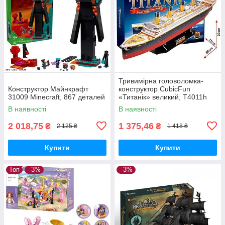
Тривимірна головоломка-
Конструктор Майнкрафт
конструктор CubicFun
31009 Minecraft, 867 деталей
«Титанік» великий, T4011h
В наявності
В наявності
2 018,75
1 375,46
₴
₴
2 125 ₴
1 418 ₴
Купити
Купити
Топ
–3%
–3%