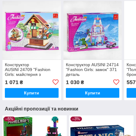
Конструктор
Конструктор AUSINI 24714
Конс
AUSINI 24709 "Fashion
"Fashion Girls: замок" 371
"Пол
Girls: майстерня з
деталь
брон
виготовлення соку", 407
дет
1 071
1 030
557
₴
₴
деталей
Купити
Купити
Акційні пропозиції та новинки
–5%
–3%