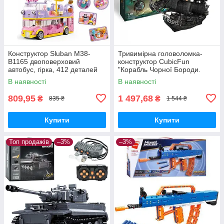
Конструктор Sluban M38-
Тривимірна головоломка-
B1165 двоповерховий
конструктор CubicFun
автобус, гірка, 412 деталей
"Корабль Чорної Бороди.
Місткість королеви Анни",
В наявності
В наявності
T4018h
809,95
1 497,68
₴
₴
835 ₴
1 544 ₴
Купити
Купити
Топ продажів
–3%
–3%