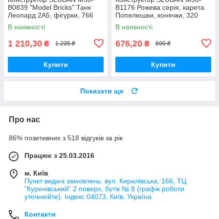
B0839 "Model Bricks" Танк
B1176 Рожева серія, карета
Леопард 2А5, фігурки, 766
Попелюшки, конячки, 320
деталей
деталей.
В наявності
В наявності
1 210,30
676,20
₴
₴
1 235 ₴
690 ₴
Купити
Купити
Показати ще
Про нас
86% позитивних з 518 відгуків за рік
Працює з 25.03.2016
м. Київ
Пункт видачі замовлень: вул. Кирилівська, 166, ТЦ
"Куренівський" 2 поверх, бутік № 8 (графік роботи
уточнюйте). Індекс 04073, Київ, Україна
Контакти