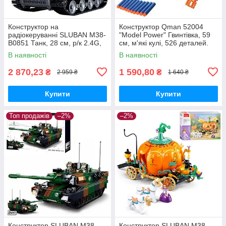
Конструктор на
Конструктор Qman 52004
радіокеруванні SLUBAN M38-
"Model Power" Гвинтівка, 59
B0851 Танк, 28 см, р/к 2.4G,
см, м'які кулі, 526 деталей.
акум, USB зарядний, 814
В наявності
В наявності
деталей
2 870,23
1 590,80
₴
₴
2 959 ₴
1 640 ₴
Купити
Купити
Топ продажів
–2%
–2%
Конструктор SLUBAN M38-
Конструктор SLUBAN M38-